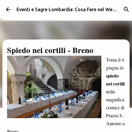
Passa ai contenuti principali
Eventi e Sagre Lombardia: Cosa Fare nel Weekend | Weekendidea
Spiedo nei cortili - Breno
Torna il 4
giugno lo
spiedo
nei cortili
nella
magnifica
cornice di
Piazza S.
Antonio a
Breno