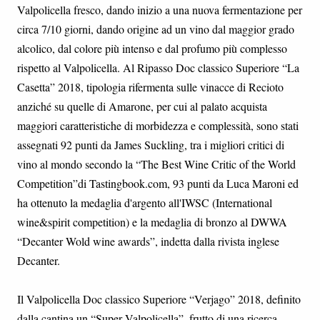
Valpolicella fresco, dando inizio a una nuova fermentazione per
circa 7/10 giorni, dando origine ad un vino dal maggior grado
alcolico, dal colore più intenso e dal profumo più complesso
rispetto al Valpolicella. Al Ripasso Doc classico Superiore “La
Casetta” 2018, tipologia rifermenta sulle vinacce di Recioto
anziché su quelle di Amarone, per cui al palato acquista
maggiori caratteristiche di morbidezza e complessità, sono stati
assegnati 92 punti da James Suckling, tra i migliori critici di
vino al mondo secondo la “The Best Wine Critic of the World
Competition”di Tastingbook.com, 93 punti da Luca Maroni ed
ha ottenuto la medaglia d'argento all'IWSC (International
wine&spirit competition) e la medaglia di bronzo al DWWA
“Decanter Wold wine awards”, indetta dalla rivista inglese
Decanter.
Il Valpolicella Doc classico Superiore “Verjago” 2018, definito
dalla cantina un “Super Valpolicella”, frutto di una ricerca