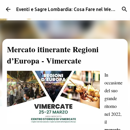
Passa ai contenuti principali
Eventi e Sagre Lombardia: Cosa Fare nel Weekend | Weekendidea
Mercato itinerante Regioni
d’Europa - Vimercate
In
occasione
del suo
grande
ritorno
nel 2022,
il
mercato