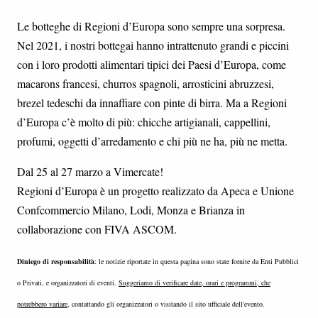
Le botteghe di Regioni d’Europa sono sempre una sorpresa.
Nel 2021, i nostri bottegai hanno intrattenuto grandi e piccini
con i loro prodotti alimentari tipici dei Paesi d’Europa, come
macarons francesi, churros spagnoli, arrosticini abruzzesi,
brezel tedeschi da innaffiare con pinte di birra. Ma a Regioni
d’Europa c’è molto di più: chicche artigianali, cappellini,
profumi, oggetti d’arredamento e chi più ne ha, più ne metta.
Dal 25 al 27 marzo a Vimercate!
Regioni d’Europa è un progetto realizzato da Apeca e Unione
Confcommercio Milano, Lodi, Monza e Brianza in
collaborazione con FIVA ASCOM.
Diniego di responsabilità
: le notizie riportate in questa pagina sono state fornite da Enti Pubblici
o Privati, e organizzatori di eventi.
Suggeriamo di verificare date, orari e programmi, che
potrebbero variare
, contattando gli organizzatori o visitando il sito ufficiale dell'evento.