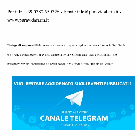
Per info: +39 0382 559326 - Email: info@puravidafarm.it -
www.puravidafarm.it
Diniego di responsabilità
: le notizie riportate in questa pagina sono state fornite da Enti Pubblici
o Privati, e organizzatori di eventi.
Suggeriamo di verificare date, orari e programmi, che
potrebbero variare
, contattando gli organizzatori o visitando il sito ufficiale dell'evento.