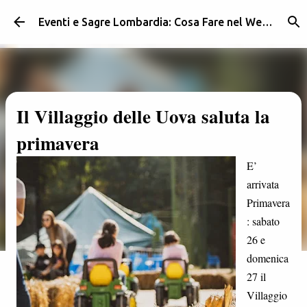
Passa ai contenuti principali
Eventi e Sagre Lombardia: Cosa Fare nel Weekend | Weekendidea
Il Villaggio delle Uova saluta la
primavera
E’
arrivata
Primavera
: sabato
26 e
domenica
27 il
Villaggio