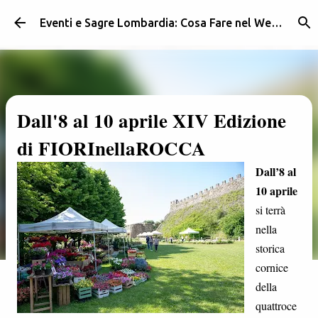
Passa ai contenuti principali
Eventi e Sagre Lombardia: Cosa Fare nel Weekend | Weekendidea
Dall'8 al 10 aprile XIV Edizione
di FIORInellaROCCA
Dall’8 al
10 aprile
si terrà
nella
storica
cornice
della
quattroce