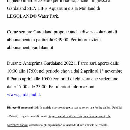
biglietto intero e 22 euro per il ridotto, anche l’ingresso a
Gardaland SEA LIFE Aquarium e alla Miniland di
LEGOLAND® Water Park.
Come sempre Gardaland propone anche diverse soluzioni di
abbonamento a partire da € 49,00. Per informazioni
abbonamenti.gardaland.it
Durante Anteprima Gardaland 2022 il Parco sarà aperto dalle
10:00 alle 17:00; nel periodo che va dal 2 aprile al 1° novembre
il Parco aprirà alle 10:00 con orari di chiusura che varieranno
dalle 17:00 alle 23:00. Per ulteriori informazioni
www.gardaland.it
.
Diniego di responsabilità
: le notizie riportate in questa pagina sono state fornite da Enti Pubblici
o Privati, e organizzatori di eventi.
Suggeriamo di verificare date, orari e programmi, che
potrebbero variare
, contattando gli organizzatori o visitando il sito ufficiale dell'evento.