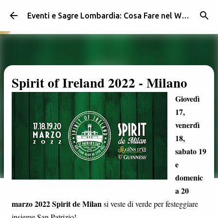
Passa ai contenuti principali
Eventi e Sagre Lombardia: Cosa Fare nel Weekend | Weekendidea
Spirit of Ireland 2022 - Milano
Giovedì
17,
venerdì
18,
sabato 19
e
domenic
a 20
marzo 2022
Spirit de Milan
si veste di verde per festeggiare
insieme San Patrizio!