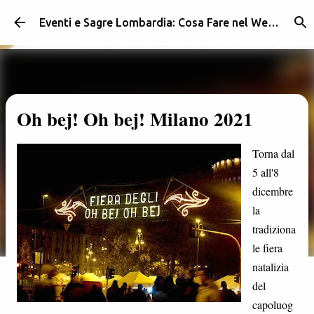
Passa ai contenuti principali
Eventi e Sagre Lombardia: Cosa Fare nel Weekend | Weekendidea
Oh bej! Oh bej! Milano 2021
Torna dal
5 all'8
dicembre
la
tradiziona
le fiera
natalizia
del
capoluog