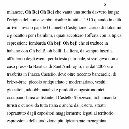
o
Oh Bej Oh Bej
milanese,
che vanta una storia davvero lunga:
l'origine del nome sembra risalire infatti al 1510 quando in città
arrivò l'inviato papale Giannetto Castiglione, carico di dolciumi
e giocattoli per i bambini, i quali accolsero l'offerta con la tipica
Oh bej! Oh bej!
espressione lombarda
che si traduce in
italiano con Oh belli!, oh belli! La fiera, da sempre inserita
all'interno degli eventi per la festa patronale, si svolgeva non a
caso presso la Basilica di Sant'Ambrogio, ma dal 2006 si è
trasferita in Piazza Castello, dove oltre trecento bancarelle, di
bric-a-brac, piccolo antiquariato e modernariato, vestiti,
giocattoli, addobbi natalizi e prodotti enogastronomici,
occupano l'area antistante il Castello Sforzesco, richiamando
turisti e curiosi da tutta Italia e anche dall'estero, attratti
soprattutto dagli espositori maggiormente legati al territorio,
espressione della tradizione più tipicamente meneghina.