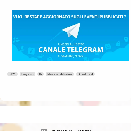
5121
Bergamo
fb
Mercatini di Natale
Street food