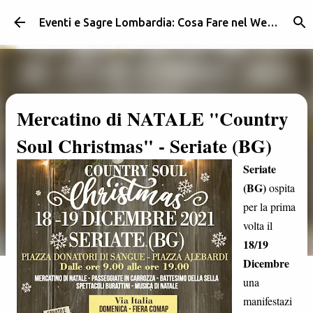
Passa ai contenuti principali
Eventi e Sagre Lombardia: Cosa Fare nel Weekend | Weekendidea
Mercatino di NATALE "Country
Soul Christmas" - Seriate (BG)
Seriate
(BG)
ospita
per la prima
volta il
18/19
Dicembre
una
manifestazi