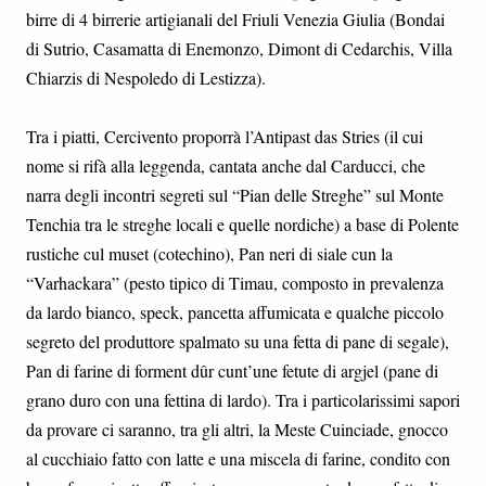
birre di 4 birrerie artigianali del Friuli Venezia Giulia (Bondai
di Sutrio, Casamatta di Enemonzo, Dimont di Cedarchis, Villa
Chiarzis di Nespoledo di Lestizza).
Tra i piatti, Cercivento proporrà l’Antipast das Stries (il cui
nome si rifà alla leggenda, cantata anche dal Carducci, che
narra degli incontri segreti sul “Pian delle Streghe” sul Monte
Tenchia tra le streghe locali e quelle nordiche) a base di Polente
rustiche cul muset (cotechino), Pan neri di siale cun la
“Varhackara” (pesto tipico di Timau, composto in prevalenza
da lardo bianco, speck, pancetta affumicata e qualche piccolo
segreto del produttore spalmato su una fetta di pane di segale),
Pan di farine di forment dûr cunt’une fetute di argjel (pane di
grano duro con una fettina di lardo). Tra i particolarissimi sapori
da provare ci saranno, tra gli altri, la Meste Cuinciade, gnocco
al cucchiaio fatto con latte e una miscela di farine, condito con