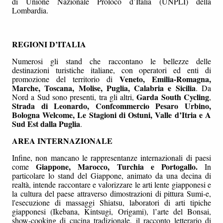
di Unione Nazionale Proloco d’Italia (UNPLI) della
Lombardia.
REGIONI D’ITALIA
Numerosi gli stand che raccontano le bellezze delle
destinazioni turistiche italiane, con operatori ed enti di
Veneto, Emilia-Romagna,
promozione del territorio di
Marche, Toscana, Molise, Puglia, Calabria e Sicilia
. Da
Garda South Cycling
Nord a Sud sono presenti, tra gli altri,
,
Strada di Leonardo, Confcommercio Pesaro Urbino,
Bologna Welcome, Le Stagioni di Ostuni, Valle d’Itria e A
Sud Est dalla Puglia
.
AREA INTERNAZIONALE
Infine, non mancano le rappresentanze internazionali di paesi
Giappone, Marocco, Turchia e Portogallo.
come
In
particolare lo stand del Giappone, animato da una decina di
realtà, intende raccontare e valorizzare le arti lente giapponesi e
la cultura del paese attraverso dimostrazioni di pittura Sumi-e,
l'esecuzione di massaggi Shiatsu, laboratori di arti tipiche
giapponesi (Ikebana, Kintsugi, Origami), l’arte del Bonsai,
show-cooking di cucina tradizionale, il racconto letterario di