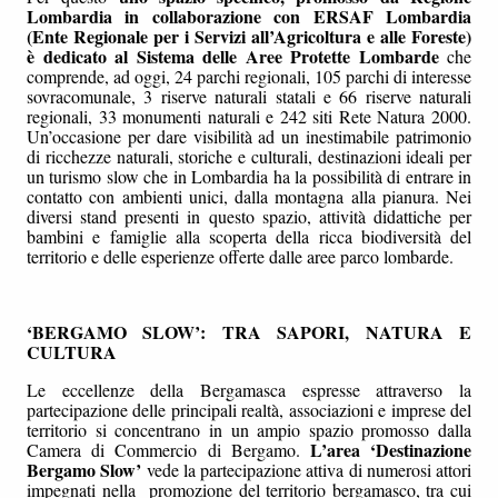
Lombardia in collaborazione con ERSAF Lombardia
(Ente Regionale per i Servizi all’Agricoltura e alle Foreste)
è dedicato al Sistema delle Aree Protette Lombarde
che
comprende, ad oggi, 24 parchi regionali, 105 parchi di interesse
sovracomunale, 3 riserve naturali statali e 66 riserve naturali
regionali, 33 monumenti naturali e 242 siti Rete Natura 2000.
Un’occasione per dare visibilità ad un inestimabile patrimonio
di ricchezze naturali, storiche e culturali, destinazioni ideali per
un turismo slow che in Lombardia ha la possibilità di entrare in
contatto con ambienti unici, dalla montagna alla pianura. Nei
diversi stand presenti in questo spazio, attività didattiche per
bambini e famiglie alla scoperta della ricca biodiversità del
territorio e delle esperienze offerte dalle aree parco lombarde.
‘BERGAMO SLOW’: TRA SAPORI, NATURA E
CULTURA
Le eccellenze della Bergamasca espresse attraverso la
partecipazione delle principali realtà, associazioni e imprese del
territorio si concentrano in un ampio spazio promosso dalla
L’area ‘Destinazione
Camera di Commercio di Bergamo.
Bergamo Slow’
vede la partecipazione attiva di numerosi attori
impegnati nella promozione del territorio bergamasco, tra cui