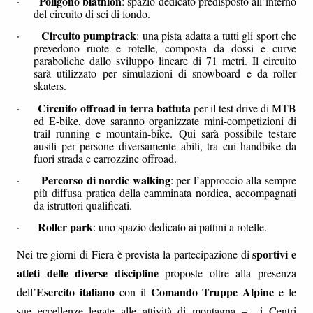
Poligono biathlon
·
: spazio dedicato predisposto all’interno
del circuito di sci di fondo.
Circuito pumptrack
·
: una pista adatta a tutti gli sport che
prevedono ruote e rotelle, composta da dossi e curve
paraboliche dallo sviluppo lineare di 71 metri. Il circuito
sarà utilizzato per simulazioni di snowboard e da roller
skaters.
Circuito offroad in terra battuta
·
per il test drive di MTB
ed E-bike, dove saranno organizzate mini-competizioni di
trail running e mountain-bike. Qui sarà possibile testare
ausili per persone diversamente abili, tra cui handbike da
fuori strada e carrozzine offroad.
Percorso di nordic walking
·
: per l’approccio alla sempre
più diffusa pratica della camminata nordica, accompagnati
da istruttori qualificati.
Roller park
·
: uno spazio dedicato ai pattini a rotelle.
sportivi e
Nei tre giorni di Fiera è prevista la partecipazione di
atleti delle diverse discipline
proposte oltre alla presenza
Esercito italiano
Comando Truppe Alpine
dell’
con il
e le
sue eccellenze legate alle attività di montagna – i Centri