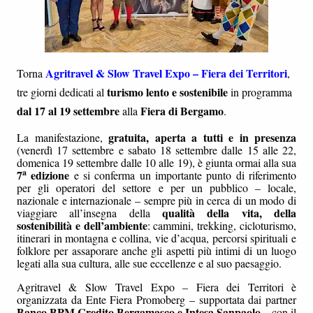
Agritravel & Slow Travel Expo – Fiera dei Territori
Torna
,
turismo lento e sostenibile
tre giorni dedicati al
in programma
dal 17 al 19 settembre
Fiera di Bergamo
alla
.
gratuita, aperta a tutti e in presenza
La manifestazione,
(venerdì 17 settembre e sabato 18 settembre dalle 15 alle 22,
domenica 19 settembre dalle 10 alle 19), è giunta ormai alla sua
a
7
edizione
e si conferma un importante punto di riferimento
per gli operatori del settore e per un pubblico – locale,
nazionale e internazionale – sempre più in cerca di un modo di
qualità della vita, della
viaggiare all’insegna della
sostenibilità e dell’ambiente
: cammini, trekking, cicloturismo,
itinerari in montagna e collina, vie d’acqua, percorsi spirituali e
folklore per assaporare anche gli aspetti più intimi di un luogo
legati alla sua cultura, alle sue eccellenze e al suo paesaggio.
Agritravel & Slow Travel Expo – Fiera dei Territori è
organizzata da Ente Fiera Promoberg – supportata dai partner
Banco BPM Credito Bergamasco e Intesa Sanpaolo –
con il