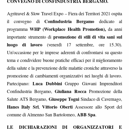
CONVEGNO DI CONFINDUSTRIA BERGAMO.
Agritravel & Slow Travel Expo – Fiera dei Territori 2021 ospita
Confindustria Bergamo
il convegno di
dedicato al
WHP (Workplace Health Promotion),
programma
da anni
promozione di stili di vita sani sul
importante strumento di
luogo di lavoro
(venerdì 17 settembre, ore 15.30).
Un’occasione per le imprese aderenti di confrontarsi su questo
tema e condividere buone pratiche efficaci per il miglioramento
della salute e la prevenzione delle malattie croniche attraverso la
promozione di cambiamenti organizzativi nei luoghi di lavoro.
Luca Dubbini
Partecipano:
Gruppo Giovani Imprenditori
Giuliana Rocca
Confindustria Bergamo,
Promozione della
Giuseppe Togni
Salute ATS Bergamo,
Sindaco di Cavernago,
Hanes Italy Srl
Vittorio Oberti
,
Assessore allo Sport del
ABB Spa
comune di Almenno San Bartolomeo,
.
LE DICHIARAZIONI DI ORGANIZZATORI E