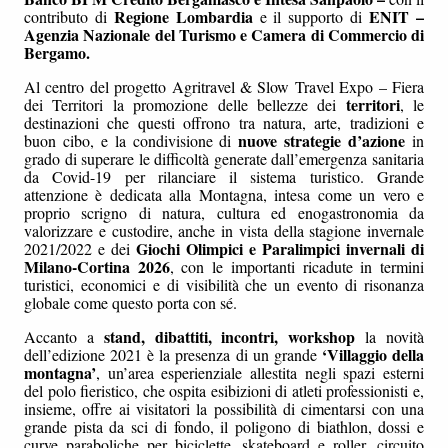
Regione Lombardia
ENIT –
contributo di
e il supporto di
Agenzia Nazionale del Turismo e Camera di Commercio di
Bergamo.
Al centro del progetto Agritravel & Slow Travel Expo – Fiera
territori
dei Territori la promozione delle bellezze dei
, le
destinazioni che questi offrono tra natura, arte, tradizioni e
nuove strategie d’azione
buon cibo, e la condivisione di
in
grado di superare le difficoltà generate dall’emergenza sanitaria
da Covid-19 per rilanciare il sistema turistico. Grande
attenzione è dedicata alla Montagna, intesa come un vero e
proprio scrigno di natura, cultura ed enogastronomia da
valorizzare e custodire, anche in vista della stagione invernale
Giochi Olimpici e Paralimpici invernali di
2021/2022 e dei
Milano-Cortina 2026
, con le importanti ricadute in termini
turistici, economici e di visibilità che un evento di risonanza
globale come questo porta con sé.
stand, dibattiti, incontri, workshop
Accanto a
la novità
‘Villaggio della
dell’edizione 2021 è la presenza di un grande
montagna’
, un’area esperienziale allestita negli spazi esterni
del polo fieristico, che ospita esibizioni di atleti professionisti e,
insieme, offre ai visitatori la possibilità di cimentarsi con una
grande pista da sci di fondo, il poligono di biathlon, dossi e
curve paraboliche per biciclette, skateboard e roller, circuito