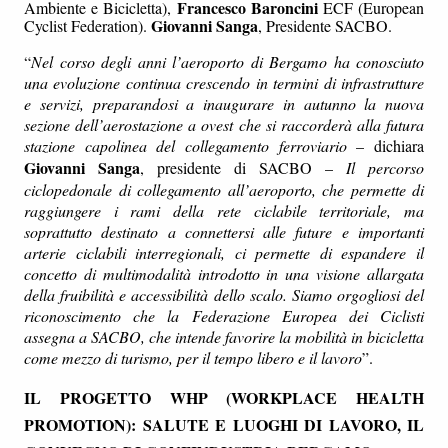
Francesco Baroncini
Ambiente e Bicicletta),
ECF (European
Giovanni Sanga
Cyclist Federation).
, Presidente SACBO.
“
Nel corso degli anni l’aeroporto di Bergamo ha conosciuto
una evoluzione continua crescendo in termini di infrastrutture
e servizi, preparandosi a inaugurare in autunno la nuova
sezione dell’aerostazione a ovest che si raccorderà alla futura
stazione capolinea del collegamento ferroviario
– dichiara
Giovanni Sanga
, presidente di SACBO –
Il percorso
ciclopedonale di collegamento all’aeroporto, che permette di
raggiungere i rami della rete ciclabile territoriale, ma
soprattutto destinato a connettersi alle future e importanti
arterie ciclabili interregionali, ci permette di espandere il
concetto di multimodalità introdotto in una visione allargata
della fruibilità e accessibilità dello scalo. Siamo orgogliosi del
riconoscimento che la Federazione Europea dei Ciclisti
assegna a SACBO, che intende favorire la mobilità in bicicletta
come mezzo di turismo, per il tempo libero e il lavoro
”.
IL PROGETTO WHP (WORKPLACE HEALTH
PROMOTION): SALUTE E LUOGHI DI LAVORO, IL