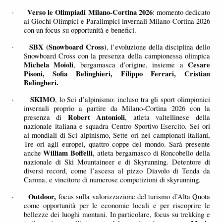
Verso le Olimpiadi Milano-Cortina 2026
·
: momento dedicato
ai Giochi Olimpici e Paralimpici invernali Milano-Cortina 2026
con un focus su opportunità e benefici.
SBX (Snowboard Cross)
·
, l’evoluzione della disciplina dello
Snowboard Cross con la presenza della campionessa olimpica
Michela Moioli
Cesare
, bergamasca d’origine, insieme a
Pisoni, Sofia Belinghieri, Filippo Ferrari, Cristian
Belingheri.
SKIMO
·
, lo Sci d’alpinismo: incluso tra gli sport olimpionici
invernali proprio a partire da Milano-Cortina 2026 con la
Robert Antonioli
presenza di
, atleta valtellinese della
nazionale italiana e squadra Centro Sportivo Esercito. Sei ori
ai mondiali di Sci alpinismo, Sette ori nei campionati italiani,
Tre ori agli europei, quattro coppe del mondo. Sarà presente
William Boffelli
anche
, atleta bergamasco di Roncobello della
nazionale di Ski Mountaineer e di Skyrunning. Detentore di
diversi record, come l’ascesa al pizzo Diavolo di Tenda da
Carona, e vincitore di numerose competizioni di skyrunning.
Outdoor,
·
focus sulla valorizzazione del turismo d’Alta Quota
come opportunità per le economie locali e per riscoprire le
bellezze dei luoghi montani. In particolare, focus su trekking e