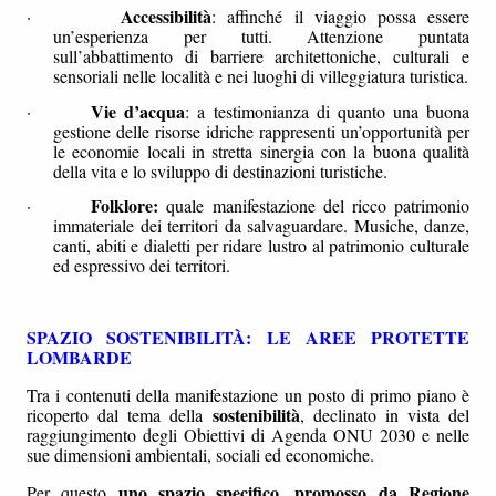
Accessibilità
·
: affinché il viaggio possa essere
un’esperienza per tutti. Attenzione puntata
sull’abbattimento di barriere architettoniche, culturali e
sensoriali nelle località e nei luoghi di villeggiatura turistica.
Vie d’acqua
·
: a testimonianza di quanto una buona
gestione delle risorse idriche rappresenti un’opportunità per
le economie locali in stretta sinergia con la buona qualità
della vita e lo sviluppo di destinazioni turistiche.
Folklore:
·
quale manifestazione del ricco patrimonio
immateriale dei territori da salvaguardare. Musiche, danze,
canti, abiti e dialetti per ridare lustro al patrimonio culturale
ed espressivo dei territori.
SPAZIO SOSTENIBILITÀ: LE AREE PROTETTE
LOMBARDE
Tra i contenuti della manifestazione un posto di primo piano è
sostenibilità
ricoperto dal tema della
, declinato in vista del
raggiungimento degli Obiettivi di Agenda ONU 2030 e nelle
sue dimensioni ambientali, sociali ed economiche.
uno spazio specifico, promosso da Regione
Per questo