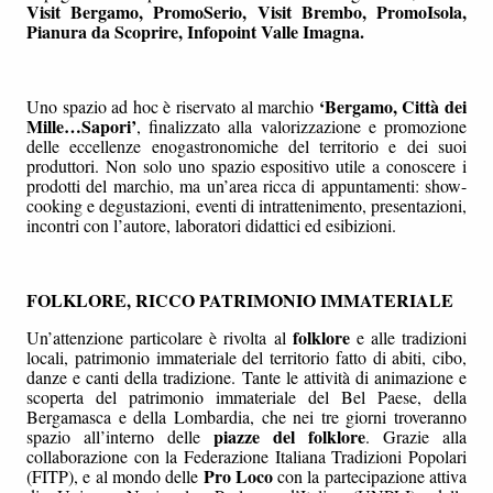
Visit Bergamo, PromoSerio, Visit Brembo, PromoIsola,
Pianura da Scoprire, Infopoint Valle Imagna.
‘Bergamo, Città dei
Uno spazio ad hoc è riservato al marchio
Mille…Sapori’
, finalizzato alla valorizzazione e promozione
delle eccellenze enogastronomiche del territorio e dei suoi
produttori. Non solo uno spazio espositivo utile a conoscere i
prodotti del marchio, ma un’area ricca di appuntamenti: show-
cooking e degustazioni, eventi di intrattenimento, presentazioni,
incontri con l’autore, laboratori didattici ed esibizioni.
FOLKLORE, RICCO PATRIMONIO IMMATERIALE
folklore
Un’attenzione particolare è rivolta al
e alle tradizioni
locali, patrimonio immateriale del territorio fatto di abiti, cibo,
danze e canti della tradizione. Tante le attività di animazione e
scoperta del patrimonio immateriale del Bel Paese, della
Bergamasca e della Lombardia, che nei tre giorni troveranno
piazze del folklore
spazio all’interno delle
. Grazie alla
collaborazione con la Federazione Italiana Tradizioni Popolari
Pro Loco
(FITP), e al mondo delle
con la partecipazione attiva