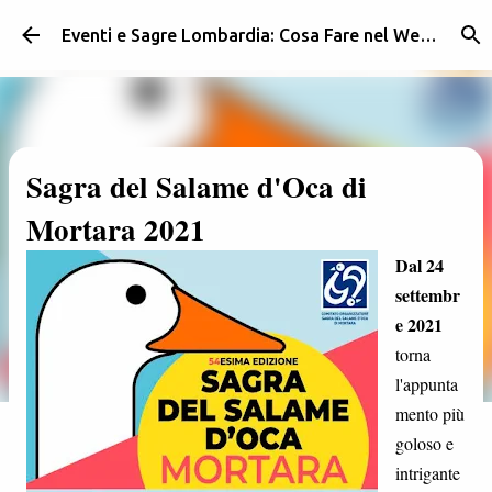
Passa ai contenuti principali
Eventi e Sagre Lombardia: Cosa Fare nel Weekend | Weekendidea
Sagra del Salame d'Oca di
Mortara 2021
Dal 24
settembr
e 2021
torna
l'appunta
mento più
goloso e
intrigante