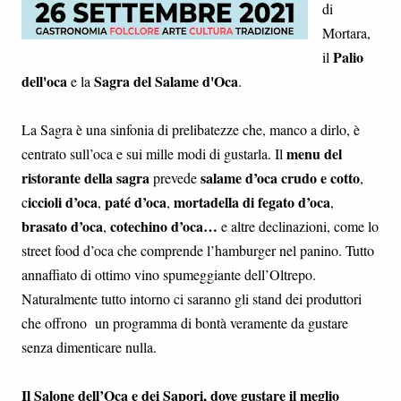
di
Mortara,
Palio
il
dell'oca
Sagra del Salame d'Oca
e la
.
La Sagra è una sinfonia di prelibatezze che, manco a dirlo, è
menu del
centrato sull’oca e sui mille modi di gustarla. Il
ristorante della sagra
salame d’oca crudo e cotto
prevede
,
iccioli d’oca
paté d’oca
mortadella di fegato d’oca
c
,
,
,
brasato d’oca
cotechino d’oca…
,
e altre declinazioni, come lo
street food d’oca che comprende l’hamburger nel panino. Tutto
annaffiato di ottimo vino spumeggiante dell’Oltrepo.
Naturalmente tutto intorno ci saranno gli stand dei produttori
che offrono un programma di bontà veramente da gustare
senza dimenticare nulla.
Il Salone dell’Oca e dei Sapori, dove gustare il meglio