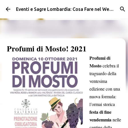
Passa ai contenuti principali
Eventi e Sagre Lombardia: Cosa Fare nel Weekend | Weekendidea
Profumi di Mosto! 2021
Profumi di
Mosto
celebra il
traguardo della
ventesima
edizione con una
nuova formula:
l’ormai storica
festa di fine
vendemmia
nelle
cantine della