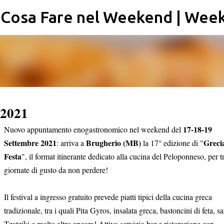
: Cosa Fare nel Weekend | Wee
Passa ai contenuti principali
 2021
17-18-19
Nuovo appuntamento enogastronomico nel weekend del
Settembre 2021
Brugherio (MB)
Grecia
: arriva a
la 17° edizione di "
Festa
", il format itinerante dedicato alla cucina del Peloponneso, per t
giornate di gusto da non perdere!
Il festival a ingresso gratuito prevede piatti tipici della cucina greca
tradizionale, tra i quali Pita Gyros, insalata greca, bastoncini di feta, sa
Tzatziki e molto altro ancora! Attivo servizio bar e ristorazione con