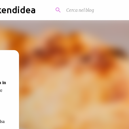
kendidea
 in
re
lsa