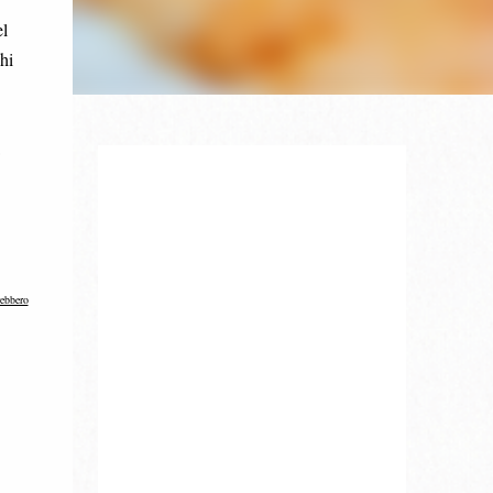
el
hi
rebbero