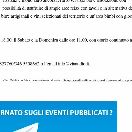
possibilità di usufruire di ampie aree relax con tavoli o in alternativa d
irre artigianali e vini selezionati del territorio e un’area bimbi con gioc
e 18.00, il Sabato e la Domenica dalle ore 11.00, con orario continuato a
 1827760/346 5308662 o l’email info@viaaudio.it.
e da Enti Pubblici o Privati, e organizzatori di eventi.
Suggeriamo di verificare date, orari e programmi, che pot