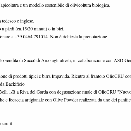
apicoltura e un modello sostenibile di olivicoltura biologica.
n tedesco e inglese.
 piedi (ca.15/20 minuti) o in bici.
lefonare a +39 0464 791014. Non è richiesta la prenotazione.
nto vendita di Succò di Arco agli uliveti, in collaborazione con ASD Ge
ne di prodotti tipici e birra Impavida. Rientro al frantoio OlioCRU co
 da Backificio
elli 1/B a Riva del Garda con degustazione finale di OlioCRU "Nuovo"
he e focaccia artigianale con Olive Powder realizzata da uno dei panific
ocru.it