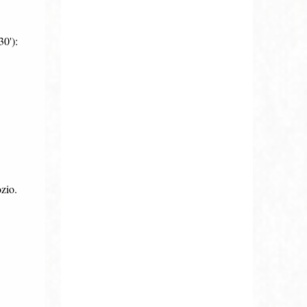
30'):
ozio.