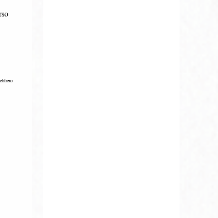
rso
rebbero