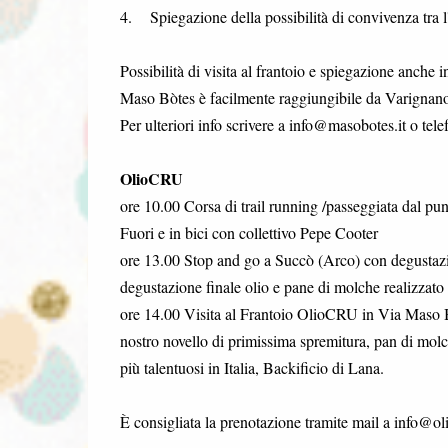
4. Spiegazione della possibilità di convivenza tra l'
Possibilità di visita al frantoio e spiegazione anche i
Maso Bòtes è facilmente raggiungibile da Varignano a
Per ulteriori info scrivere a info@masobotes.it o te
OlioCRU
ore 10.00 Corsa di trail running /passeggiata dal pu
Fuori e in bici con collettivo Pepe Cooter
ore 13.00 Stop and go a Succò (Arco) con degustazio
degustazione finale olio e pane di molche realizzato
ore 14.00 Visita al Frantoio OlioCRU in Via Maso B
nostro novello di primissima spremitura, pan di molc
più talentuosi in Italia, Backificio di Lana.
È consigliata la prenotazione tramite mail a info@oli