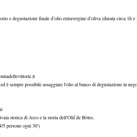
torio e degustazione finale d’olio extravergine d’oliva (durata circa 1h e 
nnadellevittorie.it
o ed è sempre possibile assaggiare l'olio al banco di degustazione in neg
ni
vaia storica di Arco e la storia dell'Olif de Bòtes.
4/5 persone ogni 30')
s