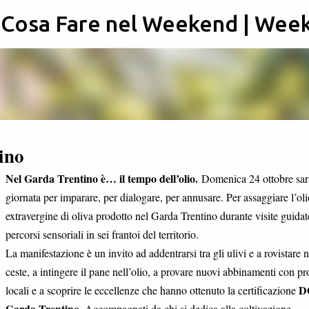
: Cosa Fare nel Weekend | Wee
Passa ai contenuti principali
ino
Nel Garda Trentino è… il tempo dell’olio.
Domenica 24 ottobre sar
giornata per imparare, per dialogare, per annusare. Per assaggiare l’oli
extravergine di oliva prodotto nel Garda Trentino durante visite guidat
percorsi sensoriali in sei frantoi del territorio.
La manifestazione è un invito ad addentrarsi tra gli ulivi e a rovistare n
ceste, a intingere il pane nell’olio, a provare nuovi abbinamenti con pr
D
locali e a scoprire le eccellenze che hanno ottenuto la certificazione
Garda Trentino
. Accompagnati da chi si dedica alla coltivazione