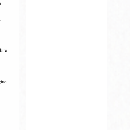
i
i
bire
gine