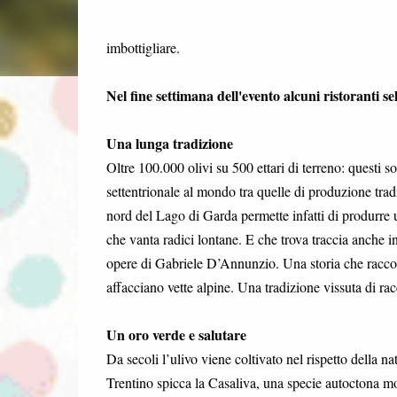
imbottigliare.
Nel fine settimana dell'evento alcuni ristoranti s
Una lunga tradizione
Oltre 100.000 olivi su 500 ettari di terreno: questi 
settentrionale al mondo tra quelle di produzione tradi
nord del Lago di Garda permette infatti di produrre u
che vanta radici lontane. E che trova traccia anche in
opere di Gabriele D’Annunzio. Una storia che raccont
affacciano vette alpine. Una tradizione vissuta di racc
Un oro verde e salutare
Da secoli l’ulivo viene coltivato nel rispetto della n
Trentino spicca la Casaliva, una specie autoctona mol