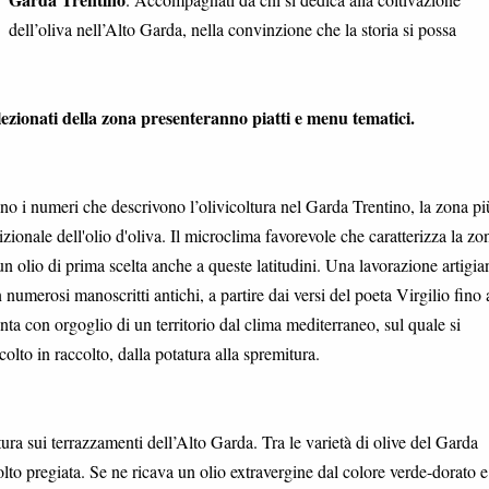
dell’oliva nell’Alto Garda, nella convinzione che la storia si possa
elezionati della zona presenteranno piatti e menu tematici.
sono i numeri che descrivono l’olivicoltura nel Garda Trentino, la zona pi
zionale dell'olio d'oliva. Il microclima favorevole che caratterizza la zo
n olio di prima scelta anche a queste latitudini. Una lavorazione artigia
 numerosi manoscritti antichi, a partire dai versi del poeta Virgilio fino 
a con orgoglio di un territorio dal clima mediterraneo, sul quale si
olto in raccolto, dalla potatura alla spremitura.
atura sui terrazzamenti dell’Alto Garda. Tra le varietà di olive del Garda
to pregiata. Se ne ricava un olio extravergine dal colore verde-dorato e