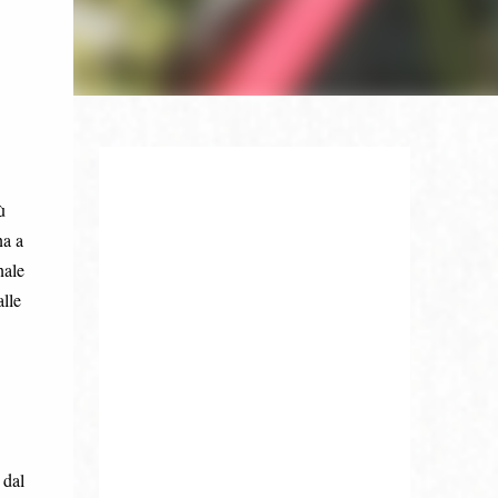
ù
na a
nale
alle
 dal