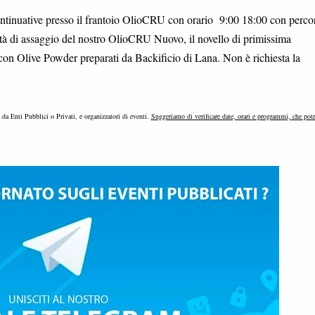
 continuative presso il frantoio OlioCRU con orario 9:00 18:00 con perco
lità di assaggio del nostro OlioCRU Nuovo, il novello di primissima
con Olive Powder preparati da Backificio di Lana. Non è richiesta la
e da Enti Pubblici o Privati, e organizzatori di eventi.
Suggeriamo di verificare date, orari e programmi, che pot