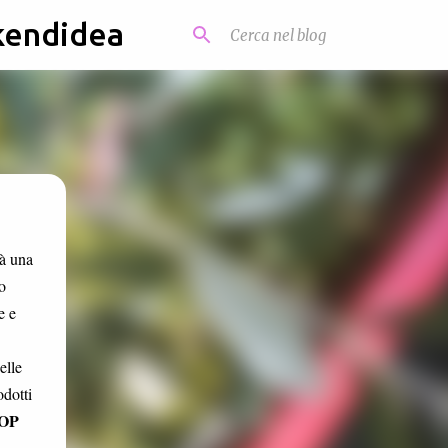
kendidea
à una
o
e e
elle
odotti
OP