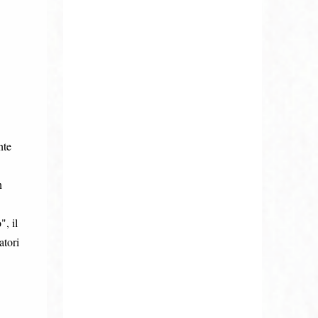
nte
n
, il
atori