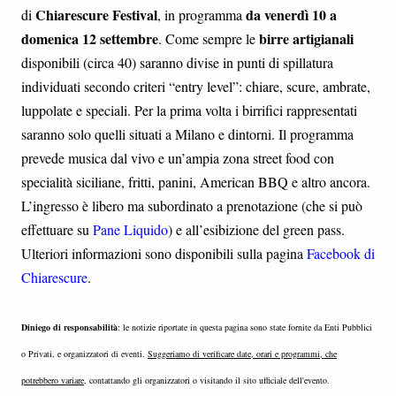
Chiarescure Festival
da venerdì 10 a
di
, in programma
domenica 12 settembre
birre artigianali
. Come sempre le
disponibili (circa 40) saranno divise in punti di spillatura
individuati secondo criteri “entry level”: chiare, scure, ambrate,
luppolate e speciali. Per la prima volta i birrifici rappresentati
saranno solo quelli situati a Milano e dintorni. Il programma
prevede musica dal vivo e un’ampia zona street food con
specialità siciliane, fritti, panini, American BBQ e altro ancora.
L’ingresso è libero ma subordinato a prenotazione (che si può
effettuare su
Pane Liquido
) e all’esibizione del green pass.
Ulteriori informazioni sono disponibili sulla pagina
Facebook di
Chiarescure
.
Diniego di responsabilità
: le notizie riportate in questa pagina sono state fornite da Enti Pubblici
o Privati, e organizzatori di eventi.
Suggeriamo di verificare date, orari e programmi, che
potrebbero variare
, contattando gli organizzatori o visitando il sito ufficiale dell'evento.