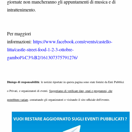
giornate non mancheranno gli appuntamenti di musica e di
intrattenimento.
Per maggiori
informazioni:
https://www.facebook.com/events/castello-
litta/castle-street-food-1-2-3-ottobre-
gambol%C3%B2/161307375791276/
Diniego di responsabilità
: le notizie riportate in questa pagina sono state fornite da Enti Pubblici
o Privati, e organizzatori di eventi.
Suggeriamo di verificare date, orari e programmi, che
potrebbero variare
, contattando gli organizzatori o visitando il sito ufficiale dell'evento.