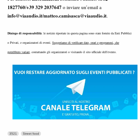
1827760
+39 329 2037647
/
o inviare un’email a
info@viaaudio.it
matteo.camisasca@viaaudio.it
/
.
Diniego di responsabilità
: le notizie riportate in questa pagina sono state fornite da Enti Pubblici
o Privati, e organizzatori di eventi.
Suggeriamo di verificare date, orari e programmi, che
potrebbero variare
, contattando gli organizzatori o visitando il sito ufficiale dell'evento.
3521
Street food