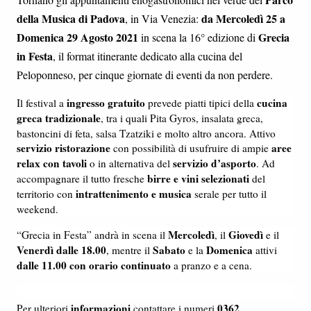
della Musica di Padova
da Mercoledì 25 a
, in Via Venezia:
Domenica 29 Agosto 2021
Grecia
in scena la 16° edizione di
in Festa
, il format itinerante dedicato alla cucina del
Peloponneso, per cinque giornate di eventi da non perdere.
ingresso gratuito
cucina
Il festival a
prevede piatti tipici della
greca tradizionale
, tra i quali Pita Gyros, insalata greca,
bastoncini di feta, salsa Tzatziki e molto altro ancora. Attivo
servizio ristorazione
aree
con possibilità di usufruire di ampie
relax con tavoli
servizio d’asporto
o in alternativa del
. Ad
birre e vini selezionati
accompagnare il tutto fresche
del
intrattenimento e musica
territorio con
serale per tutto il
weekend.
Mercoledì
Giovedì
“Grecia in Festa” andrà in scena il
, il
e il
Venerdì dalle 18.00
Sabato
Domenica
, mentre il
e la
attivi
dalle 11.00 con orario continuato
a pranzo e a cena.
informazioni
0362
Per ulteriori
contattare i numeri