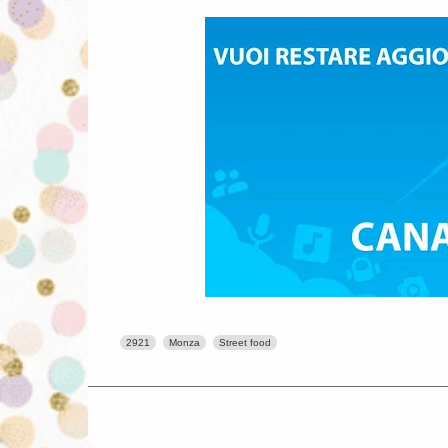
2921
Monza
Street food