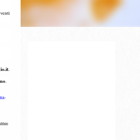
eventi
o.it
.
gno
.
na-
rebbero