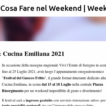
: Cosa Fare nel Weekend | Wee
Passa ai contenuti principali
 & Cucina Emiliana 2021
In occasione della rassegna stagionale Vivi l’Estate di Seregno in sce
fino al 25 Luglio 2021, avrà luogo l’appuntamento enogastronomico
Festival del Gnocco Fritto
"
", il grande format itinerante dedicato alla
dal 15 al 18 Luglio
Piazza
Cucina Emiliana, in scena
nella centrale
Risorgimento
per un weekend imperdibile di gusto e divertimento!
ingresso gratuito
Il festival sarà a
con servizio ristorazione attivo: pre
tante specialità regionali
, tra cui l’immancabile gnocco fritto,