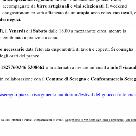
birre artigianali
vini selezionati
accompagnate da
e
. Il weekend
ampia area relax con tavoli
enogastronomico sarà affiancato da un’
, 
dei negozi
.
dì
Venerdì
Sabato
, il
e il
dalle 18.00 a mezzanotte circa, mentre la
o continuato a pranzo e a cena.
o necessarie
data l'elevata disponibilità di tavoli e coperti. Si consiglia
egli orari del pranzo.
 1827760/346 5308662
info@viaaudi
o in alternativa inviare un’email a
Comune di Seregno
Confcommercio Sere
 in collaborazione con il
e
seregno-piazza-risorgimento-auditorium/festival-del-gnocco-fritto-cuci
e da Enti Pubblici o Privati, e organizzatori di eventi.
Suggeriamo di verificare date, orari e programmi, che pot