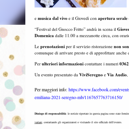
musica dal vivo
apertura serale 
e
e il Giovedì con
Giove
“Festival del Gnocco Fritto” andrà in scena il
Domenica
dalle 11.00 a mezzanotte circa, con orari
prenotazioni
non son
Le
per il servizio ristorazione
comunque di arrivare presto e di approfittare anche d
ulteriori informazioni
0362
Per
contattare i numeri
ViviSeregno
Via Audio
Un evento presentato da
e
,
Per maggiori info:
https://www.facebook.com/events/
emiliana-2021-seregno-mb/1167657763716150/
Diniego di responsabilità
: le notizie riportate in questa pagina sono state fornit
variare
, contattando gli organizzatori o visitando il sito ufficiale dell'evento.