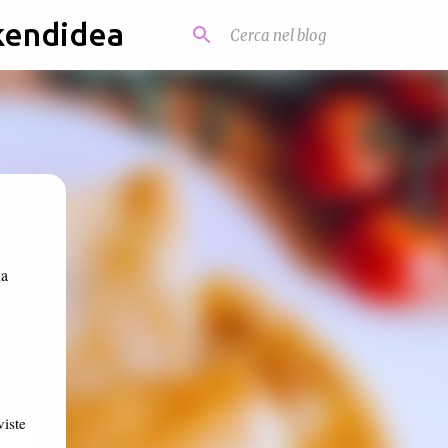
kendidea
na
viste