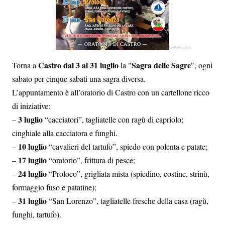
Castro dal 3 al 31 luglio
Sagra delle Sagre
Torna a
la "
", ogni
sabato per cinque sabati una sagra diversa.
L’appuntamento è all’oratorio di Castro con un cartellone ricco
di iniziative:
3 luglio
–
“cacciatori”, tagliatelle con ragù di capriolo;
cinghiale alla cacciatora e funghi.
10 luglio
–
“cavalieri del tartufo”, spiedo con polenta e patate;
17 luglio
–
“oratorio”, frittura di pesce;
24 luglio
–
“Proloco”, grigliata mista (spiedino, costine, strinù,
formaggio fuso e patatine);
31 luglio
–
“San Lorenzo”, tagliatelle fresche della casa (ragù,
funghi, tartufo).