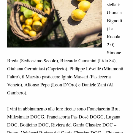
stellati:
Gionata
Bignotti
(La
Rucola
2.0),
Simone
Breda (Sedicesimo Secolo), Riccardo Camanini (Lido 84),
Giuliana Germiniasi (Capriccio), Philippe Léveillé (Miramonti
l’altro), il Maestro pasticcere Iginio Massari (Pasticceria
Veneto), Alfonso Pepe (Leon D’Oro) e Daniele Zani (Al
Gambero).
I vini in abbinamento alle loro ricette sono Franciacorta Brut
Millesimato DOCG, Franciacorta Pas Dosè DOGC, Lugana
DOC, Botticino DOC, Riviera del Garda Classico DOC –
Rosso, Valtènesi Riviera del Garda Classico DOC – Chiaretto,