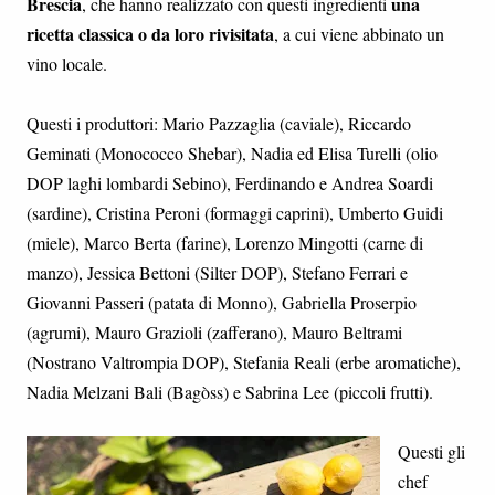
Brescia
una
, che hanno realizzato con questi ingredienti
ricetta classica o da loro rivisitata
, a cui viene abbinato un
vino locale.
Questi i produttori: Mario Pazzaglia (caviale), Riccardo
Geminati (Monococco Shebar), Nadia ed Elisa Turelli (olio
DOP laghi lombardi Sebino), Ferdinando e Andrea Soardi
(sardine), Cristina Peroni (formaggi caprini), Umberto Guidi
(miele), Marco Berta (farine), Lorenzo Mingotti (carne di
manzo), Jessica Bettoni (Silter DOP), Stefano Ferrari e
Giovanni Passeri (patata di Monno), Gabriella Proserpio
(agrumi), Mauro Grazioli (zafferano), Mauro Beltrami
(Nostrano Valtrompia DOP), Stefania Reali (erbe aromatiche),
Nadia Melzani Bali (Bagòss) e Sabrina Lee (piccoli frutti).
Questi gli
chef