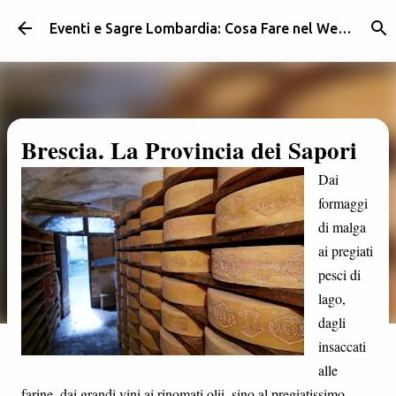
Passa ai contenuti principali
Eventi e Sagre Lombardia: Cosa Fare nel Weekend | Weekendidea
Brescia. La Provincia dei Sapori
Dai
formaggi
di malga
ai pregiati
pesci di
lago,
dagli
insaccati
alle
farine, dai grandi vini ai rinomati olii, sino al pregiatissimo