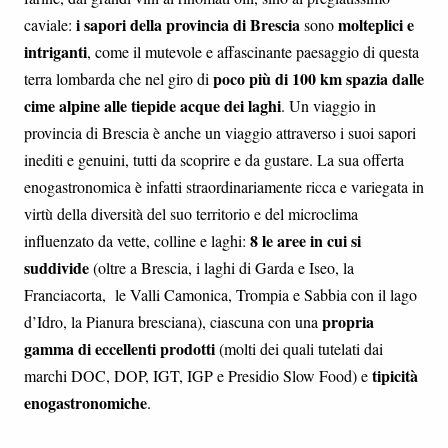
i sapori della provincia di Brescia
molteplici e
caviale:
sono
intriganti
, come il mutevole e affascinante paesaggio di questa
poco più di 100 km spazia dalle
terra lombarda che nel giro di
cime alpine alle tiepide acque dei laghi
. Un viaggio in
provincia di Brescia è anche un viaggio attraverso i suoi sapori
inediti e genuini, tutti da scoprire e da gustare. La sua offerta
enogastronomica è infatti straordinariamente ricca e variegata in
virtù della diversità del suo territorio e del microclima
8 le aree in cui si
influenzato da vette, colline e laghi:
suddivide
(oltre a Brescia, i laghi di Garda e Iseo, la
Franciacorta, le Valli Camonica, Trompia e Sabbia con il lago
propria
d’Idro, la Pianura bresciana), ciascuna con una
gamma di eccellenti prodotti
(molti dei quali tutelati dai
tipicità
marchi DOC, DOP, IGT, IGP e Presidio Slow Food) e
enogastronomiche
.