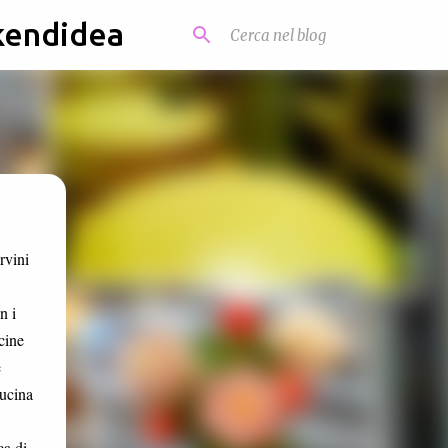
kendidea
rvini
n i
cine
e
cucina
ca di