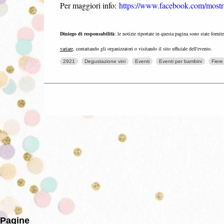
Per maggiori info:
https://www.facebook.com/mostra
Diniego di responsabilità
: le notizie riportate in questa pagina sono state fornit
variare
, contattando gli organizzatori o visitando il sito ufficiale dell'evento.
2921
Degustazione vini
Eventi
Eventi per bambini
Fiere
Pagine