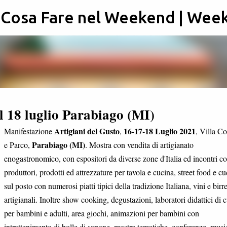
: Cosa Fare nel Weekend | Wee
Passa ai contenuti principali
l 18 luglio Parabiago (MI)
Artigiani del Gusto
16-17-18 Luglio 2021
Manifestazione
,
, Villa Co
Parabiago (MI)
e Parco,
. Mostra con vendita di artigianato
enogastronomico, con espositori da diverse zone d'Italia ed incontri co
produttori, prodotti ed attrezzature per tavola e cucina, street food e cu
sul posto con numerosi piatti tipici della tradizione Italiana, vini e birr
artigianali. Inoltre show cooking, degustazioni, laboratori didattici di 
per bambini e adulti, area giochi, animazioni per bambini con
intrattenimento di bolle di sapone, mostre tematiche, conferenze, musi