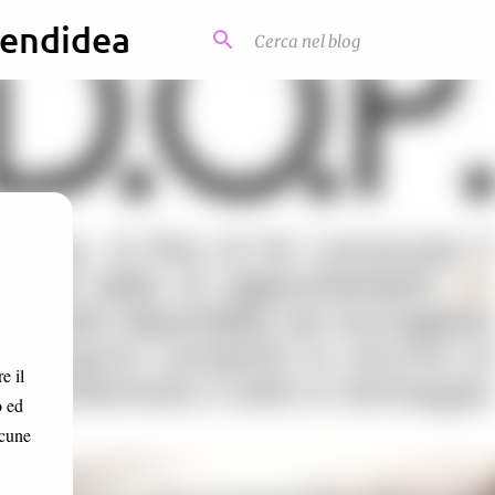
kendidea
e il
o ed
lcune