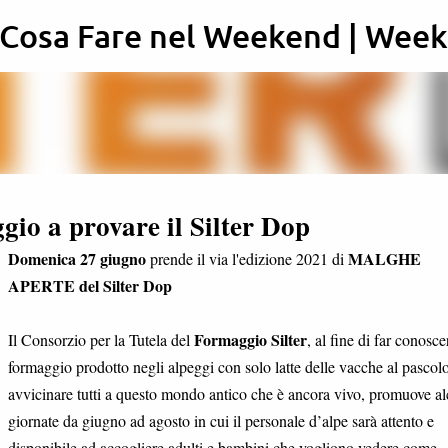
: Cosa Fare nel Weekend | Wee
Passa ai contenuti principali
ggio a provare il Silter Dop
Domenica 27 giugno
MALGHE
prende il via l'edizione 2021 di
APERTE del Silter Dop
Formaggio Silter
Il Consorzio per la Tutela del
, al fine di far conoscer
formaggio prodotto negli alpeggi con solo latte delle vacche al pascol
avvicinare tutti a questo mondo antico che è ancora vivo, promuove a
giornate da giugno ad agosto in cui il personale d’alpe sarà attento e
disponibile ad accogliere adulti e bambini che vogliono vedere come