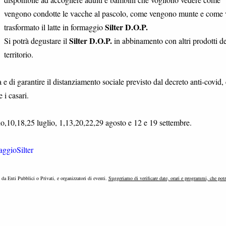
vengono condotte le vacche al pascolo, come vengono munte e come 
Silter D.O.P.
trasformato il latte in formaggio
Silter D.O.P.
Si potrà degustare il
in abbinamento con altri prodotti de
territorio.
e di garantire il distanziamento sociale previsto dal decreto anti-covid, 
 i casari.
no,10,18,25 luglio, 1,13,20,22,29 agosto e 12 e 19 settembre.
ggioSilter
e da Enti Pubblici o Privati, e organizzatori di eventi.
Suggeriamo di verificare date, orari e programmi, che pot