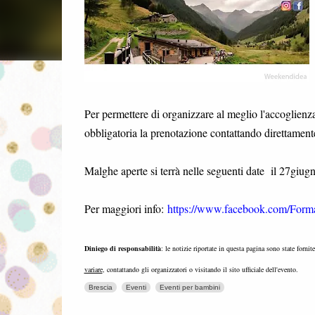
Per permettere di organizzare al meglio l'accoglienza 
obbligatoria la prenotazione contattando direttamente
Malghe aperte si terrà nelle seguenti date il 27giug
Per maggiori info:
https://www.facebook.com/Forma
Diniego di responsabilità
: le notizie riportate in questa pagina sono state fornit
variare
, contattando gli organizzatori o visitando il sito ufficiale dell'evento.
Brescia
Eventi
Eventi per bambini