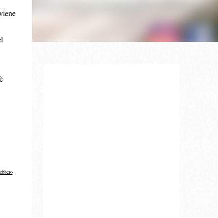
viene
l
è
rebbero