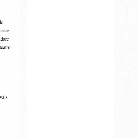
do
uesto
ndare
teatro
vals