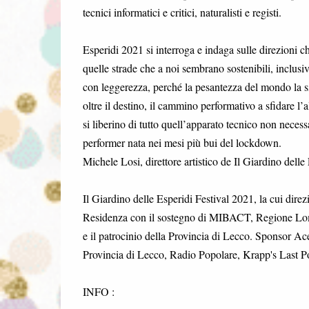
tecnici informatici e critici, naturalisti e registi.
Esperidi 2021 si interroga e indaga sulle direzioni c
quelle strade che a noi sembrano sostenibili, inclusiv
con leggerezza, perché la pesantezza del mondo la si
oltre il destino, il cammino performativo a sfidare l’al
si liberino di tutto quell’apparato tecnico non neces
performer nata nei mesi più bui del lockdown.
Michele Losi, direttore artistico de Il Giardino delle
Il Giardino delle Esperidi Festival 2021, la cui dire
Residenza con il sostegno di MIBACT, Regione Lomb
e il patrocinio della Provincia di Lecco. Sponsor A
Provincia di Lecco, Radio Popolare, Krapp's Last Po
INFO :