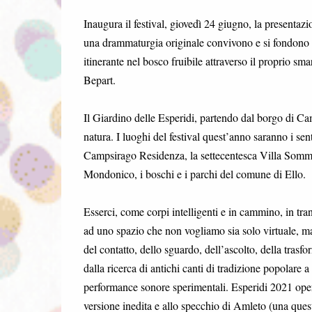
Inaugura il festival, giovedì 24 giugno, la presentazi
una drammaturgia originale convivono e si fondono co
itinerante nel bosco fruibile attraverso il proprio 
Bepart.
Il Giardino delle Esperidi, partendo dal borgo di Cam
natura. I luoghi del festival quest’anno saranno i sen
Campsirago Residenza, la settecentesca Villa Sommi 
Mondonico, i boschi e i parchi del comune di Ello
Esserci, come corpi intelligenti e in cammino, in trans
ad uno spazio che non vogliamo sia solo virtuale, ma
del contatto, dello sguardo, dell’ascolto, della tras
dalla ricerca di antichi canti di tradizione popolare 
performance sonore sperimentali. Esperidi 2021 opera
versione inedita e allo specchio di Amleto (una quest