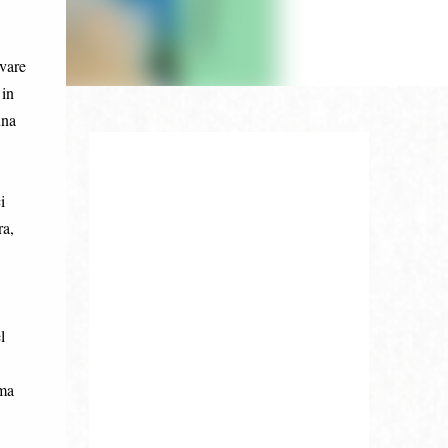
ivare
 in
una
i
ra,
l
ima