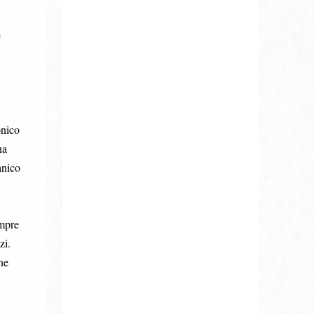
e
onico
na
anico
empre
zi.
ne