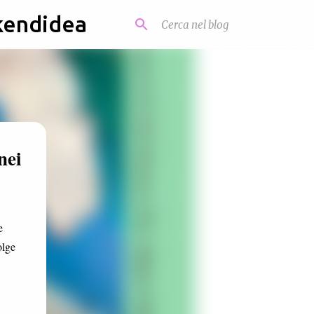
kendidea
nei
e
olge