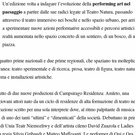
performing art nel
Un’edizione volta a indagare l’evoluzione della
paesaggio
a partire dalle sue radici legate al Teatro Natura, passando
attraverso il teatro immersivo nei boschi e nello spazio urbano, per arr
a sperimentare nuove azioni performative accessibili e percorsi artistici
realtà aumentata nello spazio concreto di un sentiero, di un bosco, di 
piazza.
 quattro prime nazionali e due prime regionali, che spaziano tra molteplic
nea: teatro sperimentale e di ricerca, prosa, teatro di figura, teatro natu
a e installazioni artistiche.
ebutto di due nuove produzioni di Campsirago Residenza: Amleto, una
iovani attori nato da un ciclo di residenze di alta formazione di teatro ne
rrazione scritto per una sola interprete dove, al ritmo palpitante di musica
esa di uno dei tanti “ultimi” e “dimenticati” della società. Debuttano in pr
di Unia Teatr Niemozliwy e dell’artista cileno David Zuazola e Ladies
 regia Silvia Gribaudi e Matteo Maffesanti. Le performer di Qui e Ora