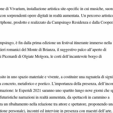
one di Vivarium, installazione artistica site-specific in cui musiche, suon
n sorprendenti opere digitali in realtà aumentata. Un percorso artistic
smartphone, prodotto e realizzato da Campsirago Residenza e dalla Cooper
psirago, è fin dalla prima edizione un festival itinerante immerso nella
tieri romanici del Monte di Brianza, il suggestivo palco all’aperto di
Picenardi di Olgiate Molgora, le corti dell’incantevole borgo di
.
ito in uno spazio materiale e vivente, a costituire una ragnatela di signif
 concreto, metaforico e poetico. L’importanza della presenza, dell’incon
formazione: le Esperidi 2021 saranno uno spartito lungo nove giorni che s
a futuristiche narrazioni in realtà aumentata, da spettacoli in cammino a
 un ribaltamento nella relazione tra attore e spettatore, proponendo un
ione personale), incontri ed interviste in presenza con maestri dell’arte,