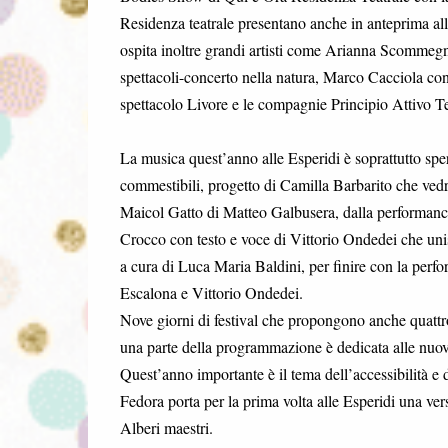
Residenza teatrale presentano anche in anteprima alle 
ospita inoltre grandi artisti come Arianna Scommegna
spettacoli-concerto nella natura, Marco Cacciola co
spettacolo Livore e le compagnie Principio Attivo Te
La musica quest’anno alle Esperidi è soprattutto spe
commestibili, progetto di Camilla Barbarito che vedr
Maicol Gatto di Matteo Galbusera, dalla performance
Crocco con testo e voce di Vittorio Ondedei che uni
a cura di Luca Maria Baldini, per finire con la pe
Escalona e Vittorio Ondedei.
Nove giorni di festival che propongono anche quattr
una parte della programmazione è dedicata alle nuove
Quest’anno importante è il tema dell’accessibilità e 
Fedora porta per la prima volta alle Esperidi una ver
Alberi maestri.