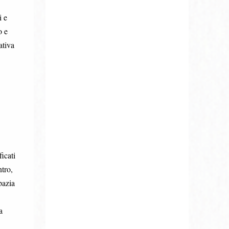
i e
o e
ativa
icati
tro,
pazia
a