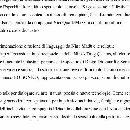
Esperidi il loro ultimo spettacolo “a tavola” Saga salsa noir. Il festival
 con la lettura scenica Un albero di trenta piani, Sista Bramini con du
n Farsi silenzio, la compagnia VicoQuartoMazzini con il loro ultimo
atro e cada die teatro.
rimentazione e fusione di linguaggi: da Nina Madù e le reliquie
à per l’occasione la partecipazione delle Nina’s Drag Queens, all’elettr
 itinerante Fantasimi, percorso site-specific di Diego Dioguardi e Sere
sce video e suono, alla sonorizzazione live del film muto L'uomo mecc
rformance HO SONNO, rappresentazione per corpi, voce, suoni di Giulio
o talk per dialogare su arte, natura, poesia e nuove tecnologie. Come s
 generazioni con spettacoli per la primissima infanzia, famiglie e ragaz
dell’inclusività: la compagnia Pleiadi in collaborazione con l’Associazio
sione accessibile per persone con disabilità sensoriali della performance