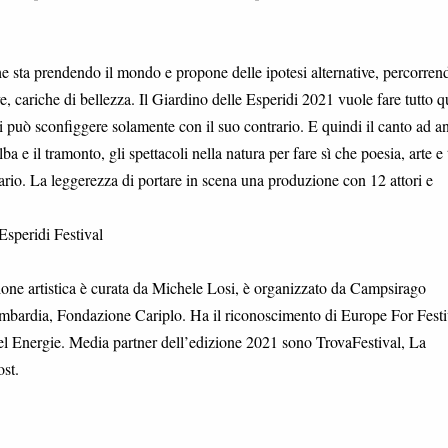
he sta prendendo il mondo e propone delle ipotesi alternative, percorren
e, cariche di bellezza. Il Giardino delle Esperidi 2021 vuole fare tutto q
 può sconfiggere solamente con il suo contrario. E quindi il canto ad a
ba e il tramonto, gli spettacoli nella natura per fare sì che poesia, arte e 
sario. La leggerezza di portare in scena una produzione con 12 attori e
 Esperidi Festival
zione artistica è curata da Michele Losi, è organizzato da Campsirago
ardia, Fondazione Cariplo. Ha il riconoscimento di Europe For Festi
cel Energie. Media partner dell’edizione 2021 sono TrovaFestival, La
st.