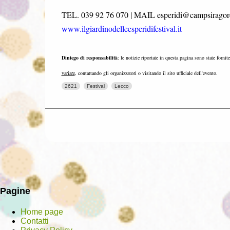
TEL. 039 92 76 070 | MAIL esperidi@campsiragore
www.ilgiardinodelleesperidifestival.it
Diniego di responsabilità
: le notizie riportate in questa pagina sono state fornit
variare
, contattando gli organizzatori o visitando il sito ufficiale dell'evento.
2621
Festival
Lecco
Pagine
Home page
Contatti