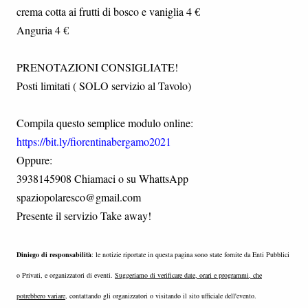
crema cotta ai frutti di bosco e vaniglia 4 €
Anguria 4 €
PRENOTAZIONI CONSIGLIATE!
Posti limitati ( SOLO servizio al Tavolo)
Compila questo semplice modulo online:
https://bit.ly/fiorentinabergamo2021
Oppure:
3938145908 Chiamaci o su WhattsApp
spaziopolaresco@gmail.com
Presente il servizio Take away!
Diniego di responsabilità
: le notizie riportate in questa pagina sono state fornite da Enti Pubblici
o Privati, e organizzatori di eventi.
Suggeriamo di verificare date, orari e programmi, che
potrebbero variare
, contattando gli organizzatori o visitando il sito ufficiale dell'evento.