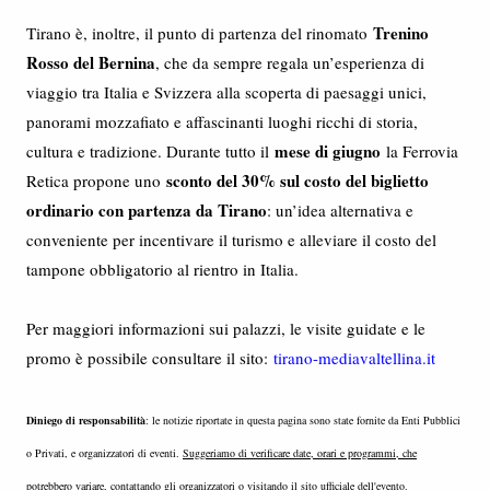
Trenino
Tirano è, inoltre, il punto di partenza del rinomato
Rosso del Bernina
, che da sempre regala un’esperienza di
viaggio tra Italia e Svizzera alla scoperta di paesaggi unici,
panorami mozzafiato e affascinanti luoghi ricchi di storia,
mese di giugno
cultura e tradizione. Durante tutto il
la Ferrovia
sconto del 30% sul costo del biglietto
Retica propone uno
ordinario con partenza da Tirano
: un’idea alternativa e
conveniente per incentivare il turismo e alleviare il costo del
tampone obbligatorio al rientro in Italia.
Per maggiori informazioni sui palazzi, le visite guidate e le
promo è possibile consultare il sito:
tirano-mediavaltellina.it
Diniego di responsabilità
: le notizie riportate in questa pagina sono state fornite da Enti Pubblici
o Privati, e organizzatori di eventi.
Suggeriamo di verificare date, orari e programmi, che
potrebbero variare
, contattando gli organizzatori o visitando il sito ufficiale dell'evento.