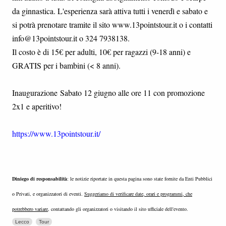
da ginnastica. L'esperienza sarà attiva tutti i venerdì e sabato e
si potrà prenotare tramite il sito www.13pointstour.it o i contatti
info@13pointstour.it o 324 7938138.
Il costo è di 15€ per adulti, 10€ per ragazzi (9-18 anni) e
GRATIS per i bambini (< 8 anni).
Inaugurazione Sabato 12 giugno alle ore 11 con promozione
2x1 e aperitivo!
https://www.13pointstour.it/
Diniego di responsabilità
: le notizie riportate in questa pagina sono state fornite da Enti Pubblici
o Privati, e organizzatori di eventi.
Suggeriamo di verificare date, orari e programmi, che
potrebbero variare
, contattando gli organizzatori o visitando il sito ufficiale dell'evento.
Lecco
Tour