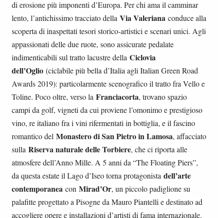
di erosione più imponenti d’Europa. Per chi ama il camminar
Via Valeriana
lento, l’antichissimo tracciato della
conduce alla
scoperta di inaspettati tesori storico-artistici e scenari unici. Agli
appassionati delle due ruote, sono assicurate pedalate
Ciclovia
indimenticabili sul tratto lacustre della
dell’Oglio
(ciclabile più bella d’Italia agli Italian Green Road
Awards 2019): particolarmente scenografico il tratto fra Vello e
Franciacorta
Toline. Poco oltre, verso la
, trovano spazio
campi da golf, vigneti da cui proviene l’omonimo e prestigioso
vino, re italiano fra i vini rifermentati in bottiglia, e il fascino
Monastero di San Pietro in Lamosa
romantico del
, affacciato
Riserva naturale delle Torbiere
sulla
, che ci riporta alle
atmosfere dell’Anno Mille. A 5 anni da “The Floating Piers”,
dell’arte
da questa estate il Lago d’Iseo torna protagonista
contemporanea
Mirad’Or
con
, un piccolo padiglione su
palafitte progettato a Pisogne da Mauro Piantelli e destinato ad
accogliere opere e installazioni d’artisti di fama internazionale.