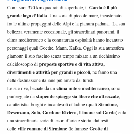
Garda è il più
Con i suoi 370 km quadrati di superficie, il
grande lago d’Italia
. Una sorta di piccolo mare, incastonato
fra le ultime propaggini delle Alpi e la pianura padana. La sua
bellezza veramente eccezionale, gli straordinari panorami, il
clima mediterraneo e la connaturata ospitalità hanno incantato
personaggi quali Goethe, Mann, Kafka. Oggi la sua atmosfera
glamour, il suo fascino senza tempo mixato a un ricchissimo
proposte sportive e di vita attiva,
caleidoscopio di
divertimenti e attività per grandi e piccoli
, ne fanno una
delle destinazione italiane più amate dai turisti.
clima mite e mediterraneo
Le sue rive, baciate da un
, sono
stupende spiagge sia libere che attrezzate
punteggiate da
,
S
irmione,
caratteristici borghi e incantevoli cittadine (quali
Desenzano, Salò, Gardone Riviera, Limone sul Garda
) e da
una straordinaria serie di tesori d’arte e storia, dai resti
ville romane di Sirmione
Grotte di
delle
(le famose