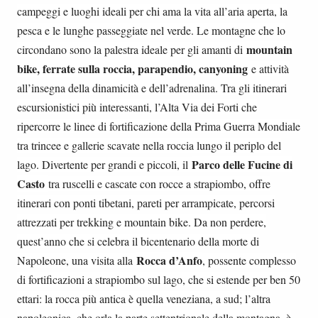
campeggi e luoghi ideali per chi ama la vita all’aria aperta, la
pesca e le lunghe passeggiate nel verde. Le montagne che lo
mountain
circondano sono la palestra ideale per gli amanti di
bike, ferrate sulla roccia, parapendio, canyoning
e attività
all’insegna della dinamicità e dell’adrenalina. Tra gli itinerari
escursionistici più interessanti, l’Alta Via dei Forti che
ripercorre le linee di fortificazione della Prima Guerra Mondiale
tra trincee e gallerie scavate nella roccia lungo il periplo del
Parco delle Fucine di
lago. Divertente per grandi e piccoli, il
Casto
tra ruscelli e cascate con rocce a strapiombo, offre
itinerari con ponti tibetani, pareti per arrampicate, percorsi
attrezzati per trekking e mountain bike. Da non perdere,
quest’anno che si celebra il bicentenario della morte di
Rocca d’Anfo
Napoleone, una visita alla
, possente complesso
di fortificazioni a strapiombo sul lago, che si estende per ben 50
ettari: la rocca più antica è quella veneziana, a sud; l’altra
napoleonica, che orla la parte settentrionale della montagna, è