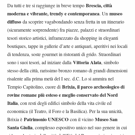
Brescia, città
Da tutti e tre si raggiunge in breve tempo
moderna e vibrante, trendy e contemporanea
museo
. Un
diffuso
da scoprire vagabondando senza fretta in un itinerario
(sicuramente sorprendente) fra piazze, palazzi e straordinari
tesori storico artistici, inframezzato da shopping in eleganti
boutiques, tappe in gallerie d’arte e antiquari, aperitivi nei locali
di tendenza, soste gourmet in ristoranti di grido. Straordinari
Vittoria Alata
sono i suoi tesori, ad iniziare dalla
, simbolo
stesso della città, rarissimo bronzo romano di grandi dimensioni
risalente alla prima metà del I sec. d.C. Lo si ammira nel
Brixia, il parco archeologico di
Tempio Capitolino, cuore di
rovine romane più esteso e meglio conservato del Nord
Italia
, con resti degli edifici simbolo della vita civile ed
economica (il Teatro, il Foro e la Basilica). Per la sua unicità,
Patrimonio UNESCO
Museo San
Brixia è
con il vicino
Santa Giulia
, complesso espositivo unico nel suo genere in cui