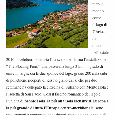
tutto il
mondo
come
lago di
il
Christo
,
da
quando,
nell’estate
2016, il celeberrimo artista l’ha scelto per la sua l’installazione
“The Floating Piers”: una passerella lunga 3 km, in grado di
unire in larghezza le due sponde del lago, grazie 200 mila cubi
di polietilene ricoperti di tessuto giallo dalia, che per due
settimane ha collegato la cittadina di Sulzano con Monte Isola e
l’isoletta di San Paolo. Così il fascino romantico del lago e
Monte Isola, la più alta isola lacustre d’Europa e
l’unicità di
la più grande di tutta l’Europa centro-meridionale
, sono
stati scoperti e apprezzati da visitatori giunti da ogni angolo del