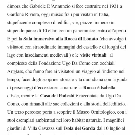
dimora che Gabriele D’Annunzio si fece costruire nel 1921 a
Gardone Riviera, oggi museo fra i più visitati in Italia,
stupefacente complesso di edifici, vie, piazze immerso in
stupendo parco di 10 ettari con un panoramico teatro all’aperto.
Sala immersiva alla Rocca di Lonato
E poi la
(che avvolge i
visitatori con straordinarie immagini del castello e di luoghi del
visite virtuali
lago con insediamenti medievali ) e le
al
complesso della Fondazione Ugo Da Como con occhiali
Artglass, che fanno fare ai visitatori un viaggio all’indietro nel
tempo, facendogli scoprire storia e vita quotidiana con la guida
Rocca
di personaggi d’eccezione: a narrare la
è Isabella
Casa del Podestà
d'Este, mentre la
è raccontata da Ugo Da
Como, con rimandi alle sue collezioni e alla storia dell'edificio.
Un terzo percorso porta a scoprire il Museo Ornitologico, con i
suoi esemplari ambientati nel loro habitat naturale. I magnifici
Isola del Garda
giardini di Villa Cavazza sull’
dal 10 luglio al