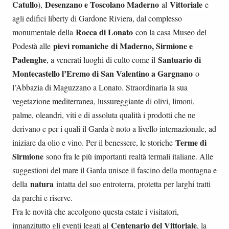
Catullo
Desenzano e Toscolano Maderno
Vittoriale
),
al
e
agli edifici liberty di Gardone Riviera, dal complesso
Rocca di Lonato
monumentale della
con la casa Museo del
pievi romaniche
di Maderno, Sirmione e
Podestà alle
Padenghe
Santuario di
, a venerati luoghi di culto come il
Montecastello l’Eremo di San Valentino a Gargnano
o
l’Abbazia di Maguzzano a Lonato. Straordinaria la sua
vegetazione mediterranea, lussureggiante di olivi, limoni,
palme, oleandri, viti e di assoluta qualità i prodotti che ne
derivano e per i quali il Garda è noto a livello internazionale, ad
Terme di
iniziare da olio e vino. Per il benessere, le storiche
Sirmione
sono fra le più importanti realtà termali italiane. Alle
suggestioni del mare il Garda unisce il fascino della montagna e
natura
della
intatta del suo entroterra, protetta per larghi tratti
da parchi e riserve.
Fra le novità che accolgono questa estate i visitatori,
Centenario del Vittoriale
innanzitutto gli eventi legati al
, la