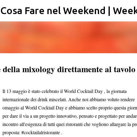
: Cosa Fare nel Weekend | Wee
Passa ai contenuti principali
e della mixology direttamente al tavolo
Il 13 maggio è stato celebrato il World Cocktail Day , la giornata
internazionale dei drink miscelati. Anche noi abbiamo voluto rendere
omaggio al World Cocktail Day e abbiamo scelto proprio questa giorn
per dare il via a un progetto innovativo, pensato e progettato per andar
incontro all'esigenza di tutti quei ristoranti che vogliono allargare la pr
proposta: #cocktailalristorante .