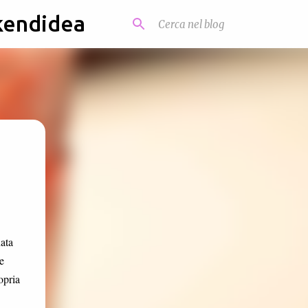
kendidea
ata
e
opria