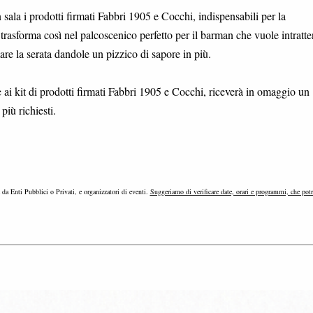
 sala i prodotti firmati Fabbri 1905 e Cocchi, indispensabili per la
i trasforma così nel palcoscenico perfetto per il barman che vuole intratte
are la serata dandole un pizzico di sapore in più.
e ai kit di prodotti firmati Fabbri 1905 e Cocchi, riceverà in omaggio un
più richiesti.
e da Enti Pubblici o Privati, e organizzatori di eventi.
Suggeriamo di verificare date, orari e programmi, che pot