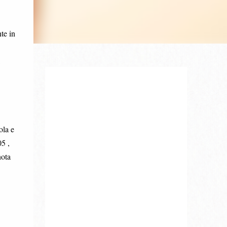
te in
ola e
05 ,
nota