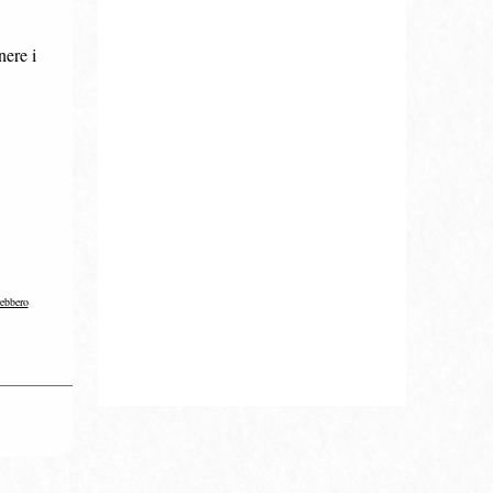
nere i
rebbero