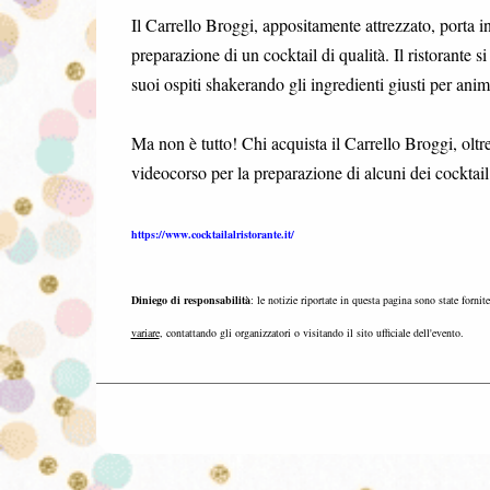
Il Carrello Broggi, appositamente attrezzato, porta in
preparazione di un cocktail di qualità. Il ristorante s
suoi ospiti shakerando gli ingredienti giusti per anim
Ma non è tutto! Chi acquista il Carrello Broggi, oltr
videocorso per la preparazione di alcuni dei cocktail 
https://www.cocktailalristorante.it/
Diniego di responsabilità
: le notizie riportate in questa pagina sono state fornit
variare
, contattando gli organizzatori o visitando il sito ufficiale dell'evento.