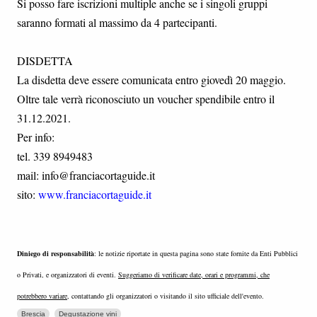
Si posso fare iscrizioni multiple anche se i singoli gruppi
saranno formati al massimo da 4 partecipanti.
DISDETTA
La disdetta deve essere comunicata entro giovedì 20 maggio.
Oltre tale verrà riconosciuto un voucher spendibile entro il
31.12.2021.
Per info:
tel. 339 8949483
mail: info@franciacortaguide.it
sito:
www.franciacortaguide.it
Diniego di responsabilità
: le notizie riportate in questa pagina sono state fornite da Enti Pubblici
o Privati, e organizzatori di eventi.
Suggeriamo di verificare date, orari e programmi, che
potrebbero variare
, contattando gli organizzatori o visitando il sito ufficiale dell'evento.
Brescia
Degustazione vini