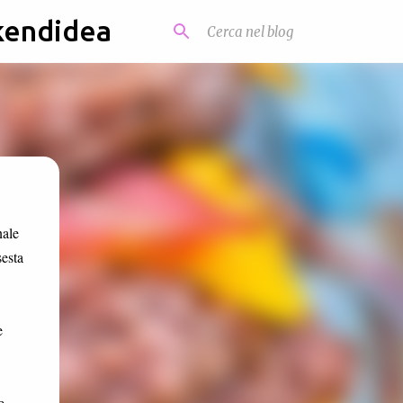
kendidea
nale
sesta
e
e,