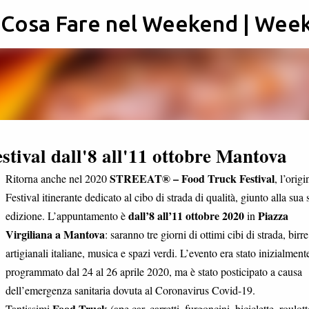
: Cosa Fare nel Weekend | Wee
Passa ai contenuti principali
tival dall'8 all'11 ottobre Mantova
STREEAT® – Food Truck Festival
Ritorna anche nel 2020
, l’origi
Festival itinerante dedicato al cibo di strada di qualità, giunto alla sua 
dall’8 all’11 ottobre 2020
Piazza
edizione. L’appuntamento è
in
Virgiliana a Mantova
: saranno tre giorni di ottimi cibi di strada, birre
artigianali italiane, musica e spazi verdi. L’evento era stato inizialment
programmato dal 24 al 26 aprile 2020, ma è stato posticipato a causa
dell’emergenza sanitaria dovuta al Coronavirus Covid-19.
Food Truck
Tantissimi
(ape car, carretti, furgoncini, biciclette, roulott