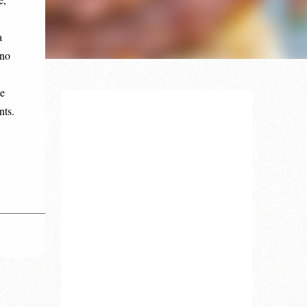
a
uno
 e
nts.