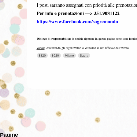
I posti saranno assegnati con priorità alle prenotazio
Per info e prenotazioni —> 351.9081122
https://www.facebook.com/sagremondo
Diniego di responsabilità
: le notizie riportate in questa pagina sono state fornit
variare
, contattando gli organizzatori o visitando il sito ufficiale dell'evento.
3820
3920
Milano
Sagra
Pagine