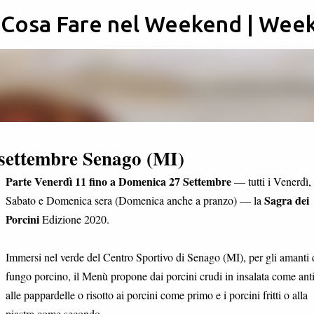
: Cosa Fare nel Weekend | Wee
Passa ai contenuti principali
7 settembre Senago (MI)
Parte Venerdì 11 fino a Domenica 27 Settembre
— tutti i Venerdì,
Sagra dei
Sabato e Domenica sera (Domenica anche a pranzo) — la
Porcini
Edizione 2020.
Immersi nel verde del Centro Sportivo di Senago (MI), per gli amanti 
fungo porcino, il Menù propone dai porcini crudi in insalata come ant
alle pappardelle o risotto ai porcini come primo e i porcini fritti o alla
piastra come secondo.