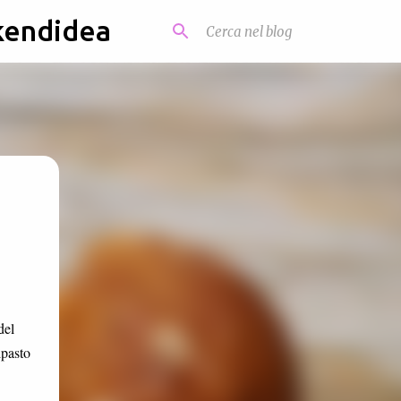
kendidea
del
ipasto