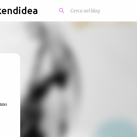
kendidea
anno