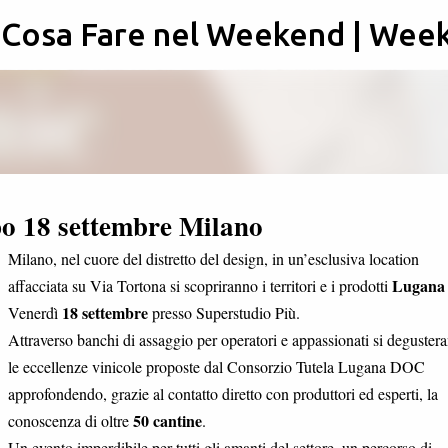
: Cosa Fare nel Weekend | Wee
Passa ai contenuti principali
o 18 settembre Milano
Milano, nel cuore del distretto del design, in un’esclusiva location
Lugana
affacciata su Via Tortona si scopriranno i territori e i prodotti
18 settembre
Venerdì
presso Superstudio Più.
Attraverso banchi di assaggio per operatori e appassionati si deguster
le eccellenze vinicole proposte dal Consorzio Tutela Lugana DOC
approfondendo, grazie al contatto diretto con produttori ed esperti, la
50 cantine
conoscenza di oltre
.
Un evento imperdibile per tutti gli amanti del settore, un percorso di