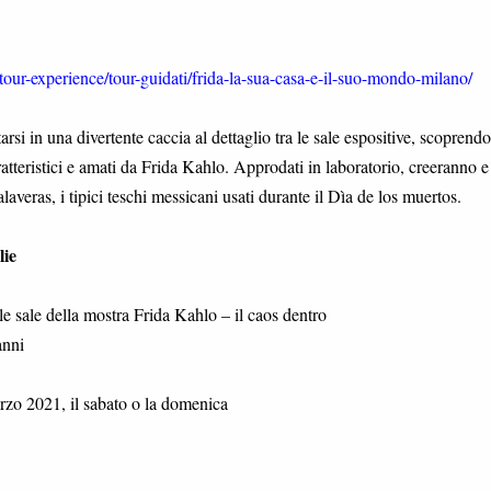
our-experience/tour-guidati/frida-la-sua-casa-e-il-suo-mondo-milano/
tarsi in una divertente caccia al dettaglio tra le sale espositive, scoprendo
ratteristici e amati da Frida Kahlo. Approdati in laboratorio, creeranno e
averas, i tipici teschi messicani usati durante il Dìa de los muertos.
lie
lle sale della mostra Frida Kahlo – il caos dentro
anni
zo 2021, il sabato o la domenica