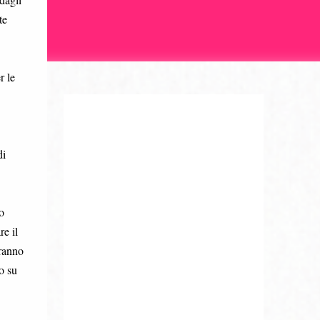
te
r le
di
o
e il
aranno
o su