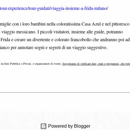
our-experience/tour-guidati/viaggia-insieme-a-frida-milano/
amiglie con i loro bambini nella coloratissima Casa Azul e nel pittoresco
viaggio messicano. I piccoli visitatori, insieme alle guide, potranno
di Frida e creare un divertente e colorato francobollo che andranno poi ad
 bianco per annotare sogni e segreti di un viaggio suggestivo.
e da Enti Pubblici o Privati, e organizzatori di eventi.
Suggeriamo di verificare date, orari e programmi, che pot
Powered by Blogger