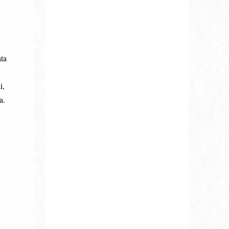
ata
i,
a.