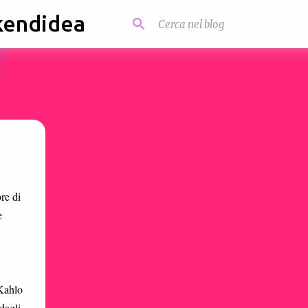
kendidea
re di
e
 Kahlo
dagli