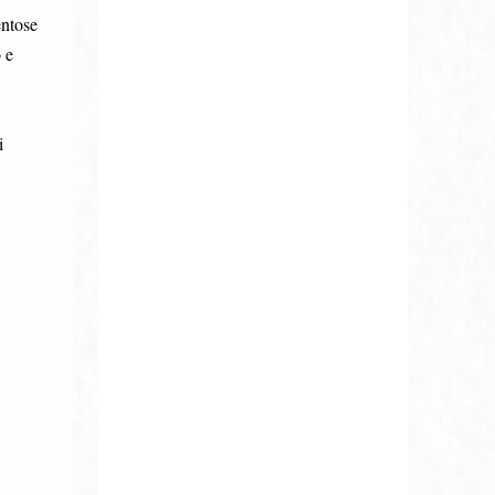
entose
 e
i