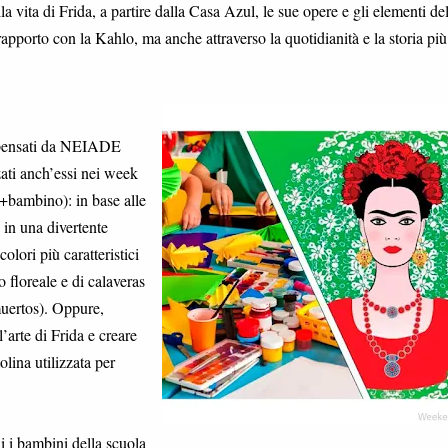
a vita di Frida, a partire dalla Casa Azul, le sue opere e gli elementi del
rapporto con la Kahlo, ma anche attraverso la quotidianità e la storia più
vi pensati da NEIADE
ati anch’essi nei week
+bambino): in base alle
 in una divertente
colori più caratteristici
 floreale e di calaveras
 muertos). Oppure,
’arte di Frida e creare
lina utilizzata per
i i bambini della scuola