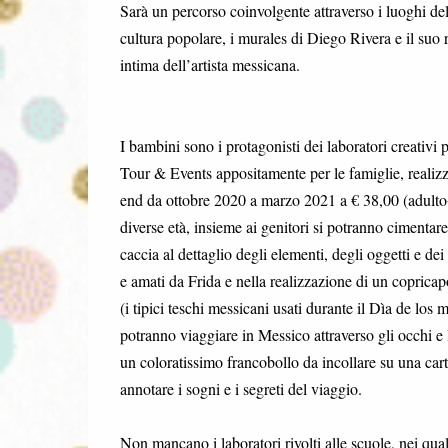
Sarà un percorso coinvolgente attraverso i luoghi dell
cultura popolare, i murales di Diego Rivera e il suo 
intima dell’artista messicana.
I bambini sono i protagonisti dei laboratori creati
Tour & Events appositamente per le famiglie, realizz
end da ottobre 2020 a marzo 2021 a € 38,00 (adulto
diverse età, insieme ai genitori si potranno cimentare
caccia al dettaglio degli elementi, degli oggetti e dei 
e amati da Frida e nella realizzazione di un copricapo
(i tipici teschi messicani usati durante il Dìa de los
potranno viaggiare in Messico attraverso gli occhi e l
un coloratissimo francobollo da incollare su una carto
annotare i sogni e i segreti del viaggio.
Non mancano i laboratori rivolti alle scuole, nei qual