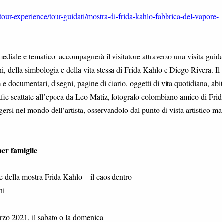
our-experience/tour-guidati/mostra-di-frida-kahlo-fabbrica-del-vapore-
ediale e tematico, accompagnerà il visitatore attraverso una visita guid
oni, della simbologia e della vita stessa di Frida Kahlo e Diego Rivera. Il
m e documentari, disegni, pagine di diario, oggetti di vita quotidiana, abit
afie scattate all’epoca da Leo Matiz, fotografo colombiano amico di Frid
gersi nel mondo dell’artista, osservandolo dal punto di vista artistico ma
per famiglie
e della mostra Frida Kahlo – il caos dentro
ni
zo 2021, il sabato o la domenica