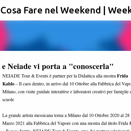
: Cosa Fare nel Weekend | Wee
Passa ai contenuti principali
e Neiade vi porta a "conoscerla"
Frida
NEIADE Tour & Events è partner per la Didattica alla mostra
Kahlo
– Il caos dentro, in arrivo dal 10 Ottobre alla Fabbrica del Vapo
Milano, con visite guidate interattive e laboratori creativi per famiglie 
scuole
La grande artista messicana torna a Milano dal 10 Ottobre 2020 al 28
Marzo 2021 alla Fabbrica del Vapore con una mostra dal titolo Frida
– Il caos dentro. NEIADE Tour & Events, uno dei partner selezionati 