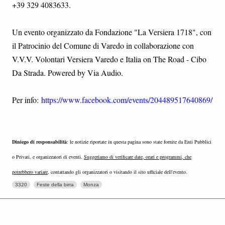
+39 329 4083633.
Un evento organizzato da Fondazione "La Versiera 1718", con
il Patrocinio del Comune di Varedo in collaborazione con
V.V.V. Volontari Versiera Varedo e Italia on The Road - Cibo
Da Strada. Powered by Via Audio.
Per info:
https://www.facebook.com/events/204489517640869/
Diniego di responsabilità
: le notizie riportate in questa pagina sono state fornite da Enti Pubblici
o Privati, e organizzatori di eventi.
Suggeriamo di verificare date, orari e programmi, che
potrebbero variare
, contattando gli organizzatori o visitando il sito ufficiale dell'evento.
3320
Feste della birra
Monza