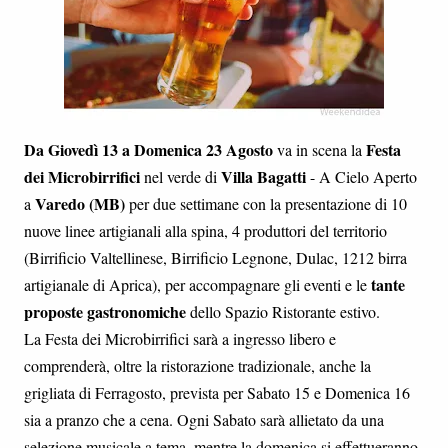
Da Giovedì 13 a Domenica 23 Agosto
Festa
va in scena la
dei Microbirrifici
Villa Bagatti
nel verde di
- A Cielo Aperto
Varedo (MB)
a
per due settimane con la presentazione di 10
nuove linee artigianali alla spina, 4 produttori del territorio
(Birrificio Valtellinese, Birrificio Legnone, Dulac, 1212 birra
tante
artigianale di Aprica), per accompagnare gli eventi e le
proposte gastronomiche
dello Spazio Ristorante estivo.
La Festa dei Microbirrifici sarà a ingresso libero e
comprenderà, oltre la ristorazione tradizionale, anche la
grigliata di Ferragosto, prevista per Sabato 15 e Domenica 16
sia a pranzo che a cena. Ogni Sabato sarà allietato da una
selezione musicale a tema, mentre la domenica si effettueranno