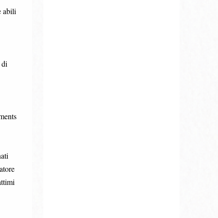
 abili
 di
nments
ati
atore
ttimi