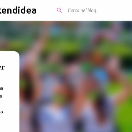
kendidea
er
na
 a
so