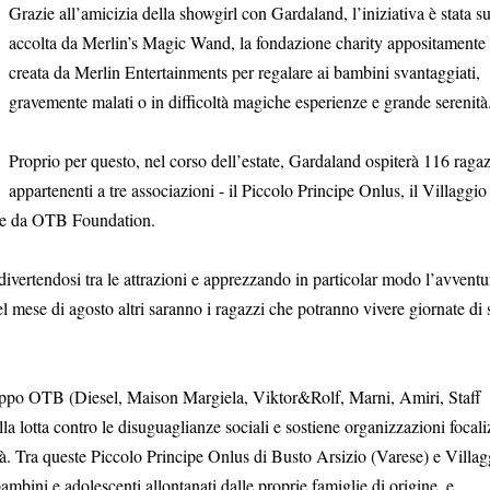
Grazie all’amicizia della showgirl con Gardaland, l’iniziativa è stata s
accolta da Merlin’s Magic Wand, la fondazione charity appositamente
creata da Merlin Entertainments per regalare ai bambini svantaggiati,
gravemente malati o in difficoltà magiche esperienze e grande serenità
Proprio per questo, nel corso dell’estate, Gardaland ospiterà 116 ragaz
appartenenti a tre associazioni - il Piccolo Principe Onlus, il Villaggi
ute da OTB Foundation.
divertendosi tra le attrazioni e apprezzando in particolar modo l’avventu
l mese di agosto altri saranno i ragazzi che potranno vivere giornate di
ppo OTB (Diesel, Maison Margiela, Viktor&Rolf, Marni, Amiri, Staff
lla lotta contro le disuguaglianze sociali e sostiene organizzazioni focali
oltà. Tra queste Piccolo Principe Onlus di Busto Arsizio (Varese) e Villag
bini e adolescenti allontanati dalle proprie famiglie di origine, e