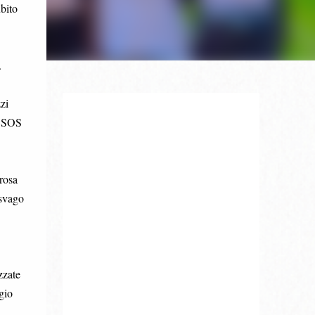
ubito
.
zi
o SOS
rosa
 svago
zzate
gio