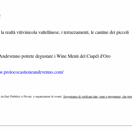
!
 realtà vitivinicola valtellinese, i terrazzamenti, le cantine dei piccoli
one Andevenno potrete degustare i Wine Menù del Ciapél d'Oro
w.prolococastioneandevenno.com/
e da Enti Pubblici o Privati, e organizzatori di eventi.
Suggeriamo di verificare date, orari e programmi, che pot