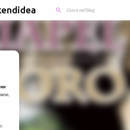
kendidea
ione
inese,
o: