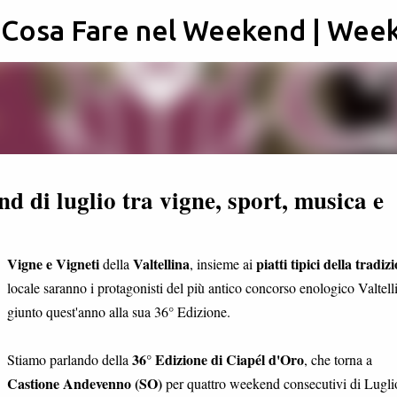
: Cosa Fare nel Weekend | Wee
Passa ai contenuti principali
d di luglio tra vigne, sport, musica e
Vigne e Vigneti
Valtellina
piatti tipici della tradiz
della
, insieme ai
locale saranno i protagonisti del più antico concorso enologico Valtell
giunto quest'anno alla sua 36° Edizione.
36° Edizione di Ciapél d'Oro
Stiamo parlando della
, che torna a
Castione Andevenno (SO)
per quattro weekend consecutivi di Lugli