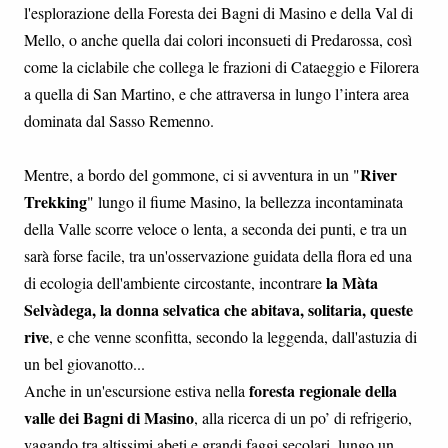
l'esplorazione della Foresta dei Bagni di Masino e della Val di
Mello, o anche quella dai colori inconsueti di Predarossa, così
come la ciclabile che collega le frazioni di Cataeggio e Filorera
a quella di San Martino, e che attraversa in lungo l’intera area
dominata dal Sasso Remenno.
River
Mentre, a bordo del gommone, ci si avventura in un "
Trekking
" lungo il fiume Masino, la bellezza incontaminata
della Valle scorre veloce o lenta, a seconda dei punti, e tra un
sarà forse facile, tra un'osservazione guidata della flora ed una
la Màta
di ecologia dell'ambiente circostante, incontrare
Selvàdega, la donna selvatica che abitava, solitaria, queste
rive
, e che venne sconfitta, secondo la leggenda, dall'astuzia di
un bel giovanotto...
foresta regionale della
Anche in un'escursione estiva nella
valle dei Bagni di Masino
, alla ricerca di un po’ di refrigerio,
vagando tra altissimi abeti e grandi faggi secolari, lungo un