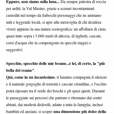
Eppure, non siamo sulla luna...
Da sempre palestra di roccia
per arditi, la Val Masino, grazie a scenari incontaminati
custoditi nel tempo da fiabeschi personaggi che ne animano
miti e leggende locali, si apre alla meraviglia di chi desidera
vivere appieno la sua natura scenografica: un affollarsi di cime,
quasi tutte sopra i 3.000 metri di altezza, di laghetti, cascate,
corsi d'acqua che la compongono in specchi magici e
suggestivi.
Specchio, specchio delle mie brame...è lei, di certo, la "più
bella del reame"
.
Qui, come in un incantesimo
, ti faranno compagnia il silenzio
e il naturale gorgoglio di torrenti e cascate cristalline, e l'occhio
potrà riposare tra il verde dei boschi e gli spazi aperti. Durante
le passeggiate sui percorsi che partono e ritornano dai centri
abitati, dai modesti dislivelli, adatte a tutta la famiglia, inclusi
una dimensione più dolce della
bambini ed anziani, si scopre