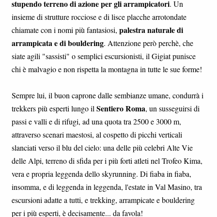
stupendo terreno di azione per gli arrampicatori
. Un
insieme di strutture rocciose e di lisce placche arrotondate
palestra naturale di
chiamate con i nomi più fantasiosi,
arrampicata e di bouldering
. Attenzione però perchè, che
siate agili "sassisti" o semplici escursionisti, il Gigiat punisce
chi è malvagio e non rispetta la montagna in tutte le sue forme!
Sempre lui, il buon caprone dalle sembianze umane, condurrà i
Sentiero Roma
trekkers più esperti lungo il
, un susseguirsi di
passi e valli e di rifugi, ad una quota tra 2500 e 3000 m,
attraverso scenari maestosi, al cospetto di picchi verticali
slanciati verso il blu del cielo: una delle più celebri Alte Vie
delle Alpi, terreno di sfida per i più forti atleti nel Trofeo Kima,
vera e propria leggenda dello skyrunning. Di fiaba in fiaba,
insomma, e di leggenda in leggenda, l'estate in Val Masino, tra
escursioni adatte a tutti, e trekking, arrampicate e bouldering
per i più esperti, è decisamente... da favola!