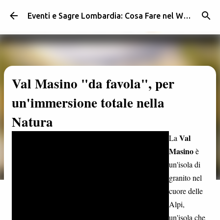
Passa ai contenuti principali
Eventi e Sagre Lombardia: Cosa Fare nel Weekend | Weekendidea
Val Masino "da favola", per
un'immersione totale nella
Natura
Val
La
Masino
è
un'isola di
granito nel
cuore delle
Alpi,
un'isola che