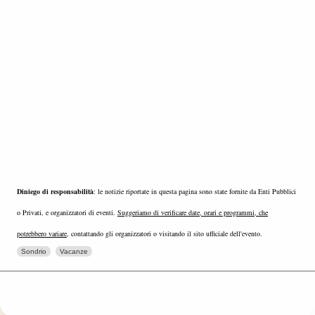
Diniego di responsabilità
: le notizie riportate in questa pagina sono state fornite da Enti Pubblici
o Privati, e organizzatori di eventi.
Suggeriamo di verificare date, orari e programmi, che
potrebbero variare
, contattando gli organizzatori o visitando il sito ufficiale dell'evento.
Sondrio
Vacanze