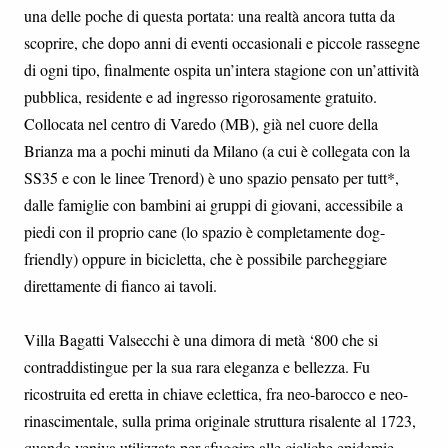
una delle poche di questa portata: una realtà ancora tutta da
scoprire, che dopo anni di eventi occasionali e piccole rassegne
di ogni tipo, finalmente ospita un’intera stagione con un’attività
pubblica, residente e ad ingresso rigorosamente gratuito.
Collocata nel centro di Varedo (MB), già nel cuore della
Brianza ma a pochi minuti da Milano (a cui è collegata con la
SS35 e con le linee Trenord) è uno spazio pensato per tutt*,
dalle famiglie con bambini ai gruppi di giovani, accessibile a
piedi con il proprio cane (lo spazio è completamente dog-
friendly) oppure in bicicletta, che è possibile parcheggiare
direttamente di fianco ai tavoli.
Villa Bagatti Valsecchi è una dimora di metà ‘800 che si
contraddistingue per la sua rara eleganza e bellezza. Fu
ricostruita ed eretta in chiave eclettica, fra neo-barocco e neo-
rinascimentale, sulla prima originale struttura risalente al 1723,
quando veniva utilizzata per sfuggire alle cicliche epidemie.