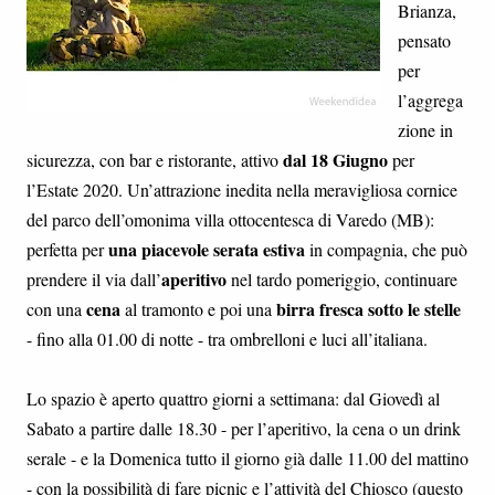
Brianza,
pensato
per
l’aggrega
zione in
dal 18 Giugno
sicurezza, con bar e ristorante, attivo
per
l’Estate 2020. Un’attrazione inedita nella meravigliosa cornice
del parco dell’omonima villa ottocentesca di Varedo (MB):
una piacevole serata estiva
perfetta per
in compagnia, che può
aperitivo
prendere il via dall’
nel tardo pomeriggio, continuare
cena
birra fresca sotto le stelle
con una
al tramonto e poi una
- fino alla 01.00 di notte - tra ombrelloni e luci all’italiana.
Lo spazio è aperto quattro giorni a settimana: dal Giovedì al
Sabato a partire dalle 18.30 - per l’aperitivo, la cena o un drink
serale - e la Domenica tutto il giorno già dalle 11.00 del mattino
- con la possibilità di fare picnic e l’attività del Chiosco (questo