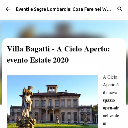
Passa ai contenuti principali
Eventi e Sagre Lombardia: Cosa Fare nel Weekend | Weekendidea
Villa Bagatti - A Cielo Aperto:
evento Estate 2020
A Cielo
Aperto è
il nuovo
spazio
open-air
nel verde
in