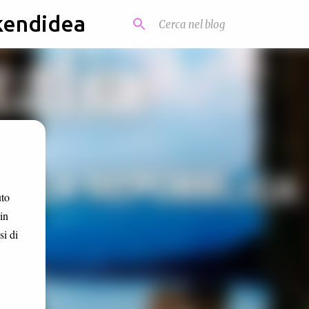
kendidea
uto
 in
si di