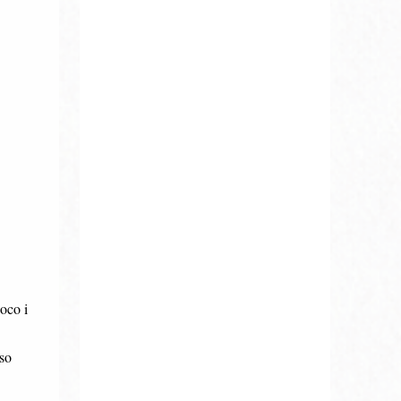
oco i
sso