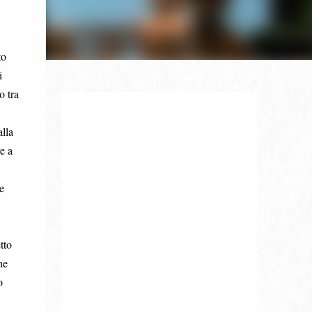
to
i
o tra
lla
e a
e
tto
he
o