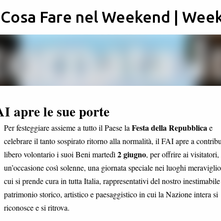
: Cosa Fare nel Weekend | Wee
Passa ai contenuti principali
AI apre le sue porte
Festa della Repubblica
Per festeggiare assieme a tutto il Paese la
e
celebrare il tanto sospirato ritorno alla normalità, il FAI apre a contrib
2 giugno
libero volontario i suoi Beni martedì
, per offrire ai visitatori,
un’occasione così solenne, una giornata speciale nei luoghi meraviglio
cui si prende cura in tutta Italia, rappresentativi del nostro inestimabile
patrimonio storico, artistico e paesaggistico in cui la Nazione intera si
riconosce e si ritrova.