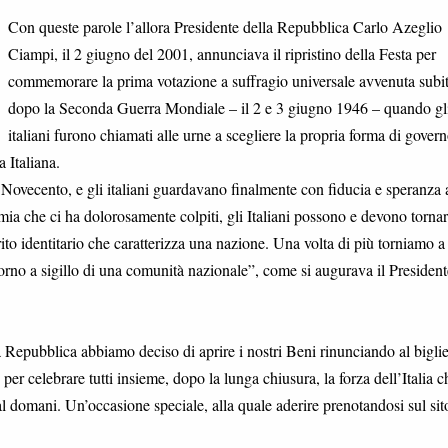
Con queste parole l’allora Presidente della Repubblica Carlo Azeglio
Ciampi, il 2 giugno del 2001, annunciava il ripristino della Festa per
commemorare la prima votazione a suffragio universale avvenuta subi
dopo la Seconda Guerra Mondiale – il 2 e 3 giugno 1946 – quando gl
italiani furono chiamati alle urne a scegliere la propria forma di govern
 Italiana.
 Novecento, e gli italiani guardavano finalmente con fiducia e speranza a
mia che ci ha dolorosamente colpiti, gli Italiani possono e devono tornar
rito identitario che caratterizza una nazione. Una volta di più torniamo a
orno a sigillo di una comunità nazionale”, come si augurava il President
lla Repubblica abbiamo deciso di aprire i nostri Beni rinunciando al biglie
, per celebrare tutti insieme, dopo la lunga chiusura, la forza dell’Italia c
l domani. Un’occasione speciale, alla quale aderire prenotandosi sul sit