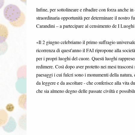
Infine, per sottolineare e ribadire con forza anche i
straordinaria opportunità per determinare il nostro fu
Carandini – a partecipare al censimento de I Luoghi
«Il 2 giugno celebriamo il primo suffragio universale d
ricorrenza di quest'anno il FAI ripropone alla società
per i propri luoghi del cuore. Questi luoghi rapprese
redimere. Così dopo aver protetto nei mesi trascorsi n
paesaggi i cui fulcri sono i monumenti della natura, de
da leggere e da ascoltare - che conferisce alla vita d
che sia almeno degno delle passate civiltà e possibi