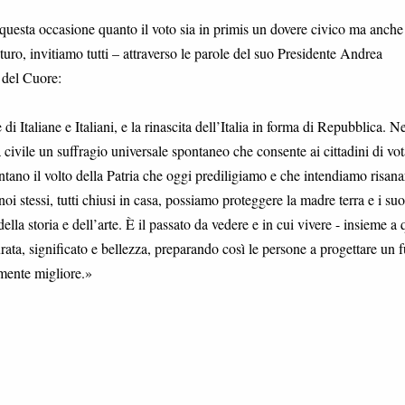
n questa occasione quanto il voto sia in primis un dovere civico ma anche
turo, invitiamo tutti – attraverso le parole del suo Presidente Andrea
 del Cuore:
i Italiane e Italiani, e la rinascita dell’Italia in forma di Repubblica. Ne
 civile un suffragio universale spontaneo che consente ai cittadini di vot
ntano il volto della Patria che oggi prediligiamo e che intendiamo risana
oi stessi, tutti chiusi in casa, possiamo proteggere la madre terra e i suo
lla storia e dell’arte. È il passato da vedere e in cui vivere - insieme a 
urata, significato e bellezza, preparando così le persone a progettare un 
lmente migliore.»