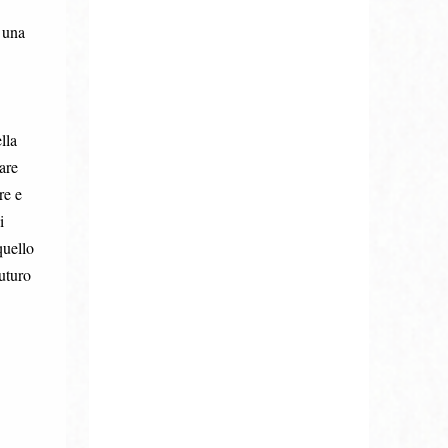
 una
lla
are
re e
i
quello
futuro