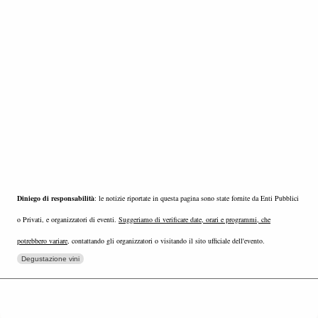
Diniego di responsabilità
: le notizie riportate in questa pagina sono state fornite da Enti Pubblici
o Privati, e organizzatori di eventi.
Suggeriamo di verificare date, orari e programmi, che
potrebbero variare
, contattando gli organizzatori o visitando il sito ufficiale dell'evento.
Degustazione vini