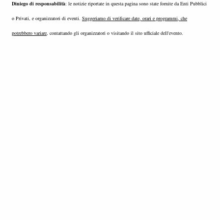
Diniego di responsabilità
: le notizie riportate in questa pagina sono state fornite da Enti Pubblici
o Privati, e organizzatori di eventi.
Suggeriamo di verificare date, orari e programmi, che
potrebbero variare
, contattando gli organizzatori o visitando il sito ufficiale dell'evento.