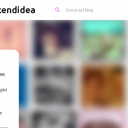
kendidea
nte
gici
 e
museo