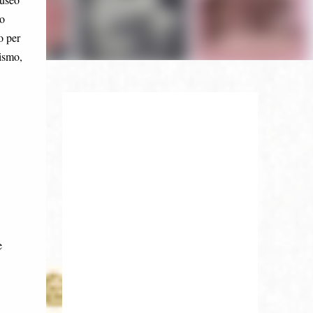
o
o per
rismo,
e