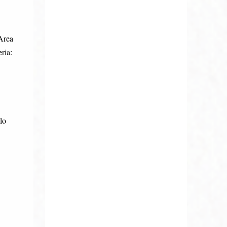
Area
ria:
lo