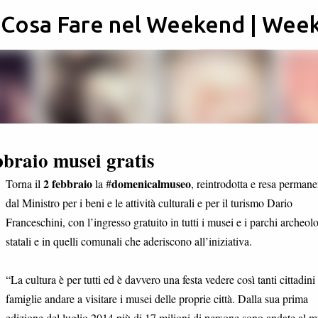
: Cosa Fare nel Weekend | Wee
Passa ai contenuti principali
bbraio musei gratis
2 febbraio
domenicalmuseo
Torna il
la #
, reintrodotta e resa permane
dal Ministro per i beni e le attività culturali e per il turismo Dario
Franceschini, con l’ingresso gratuito in tutti i musei e i parchi archeolo
statali e in quelli comunali che aderiscono all’iniziativa.
“La cultura è per tutti ed è davvero una festa vedere così tanti cittadini
famiglie andare a visitare i musei delle proprie città. Dalla sua prima
edizione del luglio 2014 più di 17 milioni di persone sono andate al 