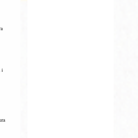
ra
 i
ura