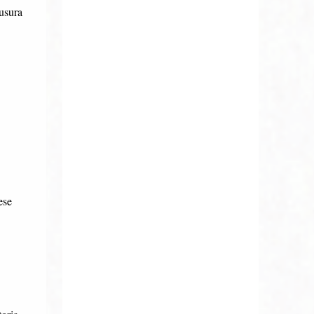
iusura
ese