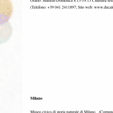
Orario: Martedì-Domenica 8.15-19.15 Chiusura settim
(Telefono: +39 041 2411897; Sito web: www.ducal
Milano
Museo civico di storia naturale di Milano (Comun