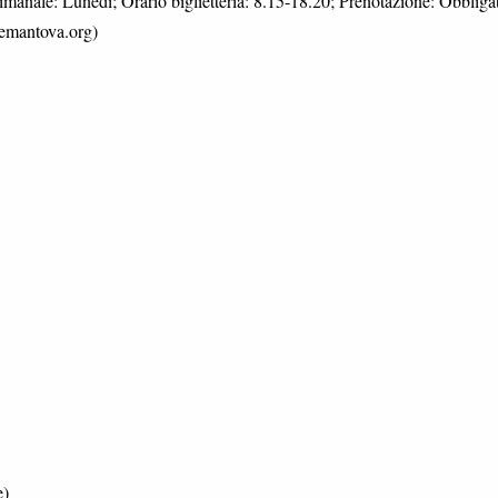
anale: Lunedì; Orario biglietteria: 8.15-18.20; Prenotazione: Obbligat
emantova.org)
e)