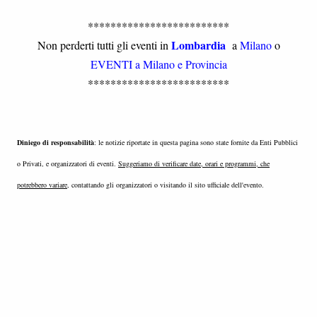
*************************
Lombardia
Non perderti tutti gli eventi in
a
Milano
o
EVENTI a Milano e Provincia
*************************
Diniego di responsabilità
: le notizie riportate in questa pagina sono state fornite da Enti Pubblici
o Privati, e organizzatori di eventi.
Suggeriamo di verificare date, orari e programmi, che
potrebbero variare
, contattando gli organizzatori o visitando il sito ufficiale dell'evento.