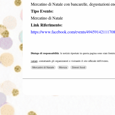
Mercatino di Natale con bancarelle, degustazioni en
Tipo Evento:
Mercatino di Natale
Link Riferimento:
https://www.facebook.com/events/49459142111708
Diniego di responsabilità
: le notizie riportate in questa pagina sono state fornit
variare
, contattando gli organizzatori o visitando il sito ufficiale dell'evento.
Mercatini di Natale
Monza
Street food