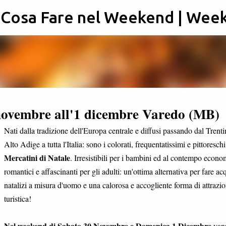
: Cosa Fare nel Weekend | Wee
Passa ai contenuti principali
 novembre all'1 dicembre Varedo (MB)
Nati dalla tradizione dell'Europa centrale e diffusi passando dal Trent
Alto Adige a tutta l'Italia: sono i colorati, frequentatissimi e pittoreschi
Mercatini di Natale
. Irresistibili per i bambini ed al contempo econo
romantici e affascinanti per gli adulti: un'ottima alternativa per fare acq
natalizi a misura d'uomo e una calorosa e accogliente forma di attrazi
turistica!
Nel weekend di Sabato 30 Novembre e Domenica 1 Dicembre
vann