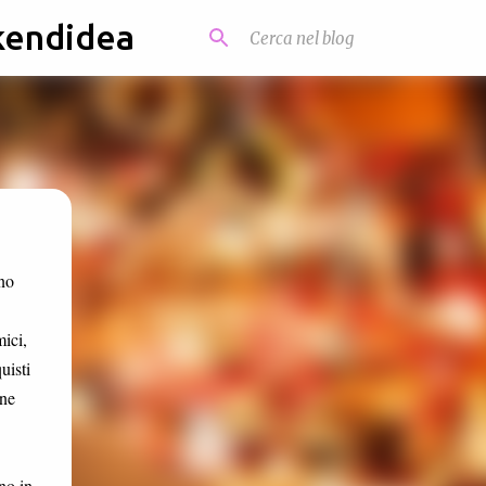
kendidea
ino
mici,
uisti
one
o in