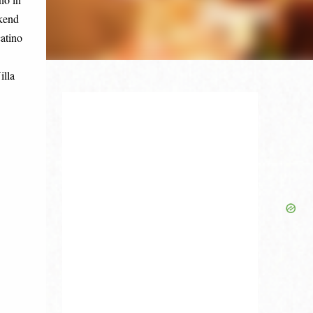
ekend
atino
illa