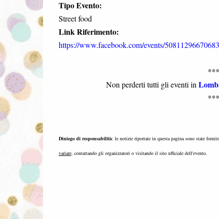
Tipo Evento:
Street food
Link Riferimento:
https://www.facebook.com/events/50811296670683
**
Lomb
Non perderti tutti gli eventi in
**
Diniego di responsabilità
: le notizie riportate in questa pagina sono state fornit
variare
, contattando gli organizzatori o visitando il sito ufficiale dell'evento.