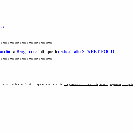
5/
***********************
ardia
a
Bergamo
o tutti quelli
dedicati allo STREET FOOD
***********************
e da Enti Pubblici o Privati, e organizzatori di eventi.
Suggeriamo di verificare date, orari e programmi, che pot