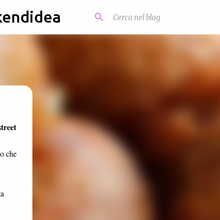
kendidea
street
zo che
ta