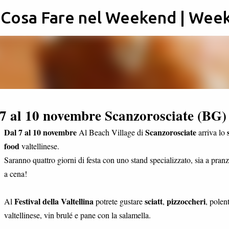
: Cosa Fare nel Weekend | Wee
Passa ai contenuti principali
l 7 al 10 novembre Scanzorosciate (BG)
Dal 7 al 10 novembre
Scanzorosciate
Al Beach Village di
arriva lo
food
valtellinese.
Saranno quattro giorni di festa con uno stand specializzato, sia a pran
a cena!
Festival della Valtellina
sciatt
pizzoccheri
Al
potrete gustare
,
, polen
valtellinese, vin brulé e pane con la salamella.