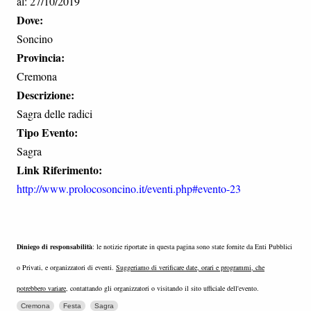
al: 27/10/2019
Dove:
Soncino
Provincia:
Cremona
Descrizione:
Sagra delle radici
Tipo Evento:
Sagra
Link Riferimento:
http://www.prolocosoncino.it/eventi.php#evento-23
Diniego di responsabilità
: le notizie riportate in questa pagina sono state fornite da Enti Pubblici
o Privati, e organizzatori di eventi.
Suggeriamo di verificare date, orari e programmi, che
potrebbero variare
, contattando gli organizzatori o visitando il sito ufficiale dell'evento.
Cremona
Festa
Sagra