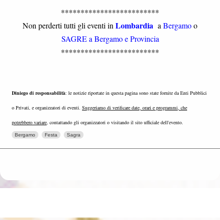
*************************
Lombardia
Non perderti tutti gli eventi in
a
Bergamo
o
SAGRE a Bergamo e Provincia
*************************
Diniego di responsabilità
: le notizie riportate in questa pagina sono state fornite da Enti Pubblici
o Privati, e organizzatori di eventi.
Suggeriamo di verificare date, orari e programmi, che
potrebbero variare
, contattando gli organizzatori o visitando il sito ufficiale dell'evento.
Bergamo
Festa
Sagra