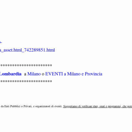
o-
a_asset.html_742289851.html
***********************
Lombardia
a
Milano
o
EVENTI a Milano e Provincia
***********************
e da Enti Pubblici o Privati, e organizzatori di eventi.
Suggeriamo di verificare date, orari e programmi, che pot