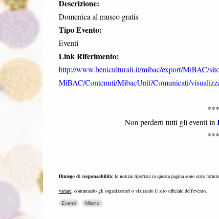
Descrizione:
Domenica al museo gratis
Tipo Evento:
Eventi
Link Riferimento:
http://www.beniculturali.it/mibac/export/MiBAC/sit
MiBAC/Contenuti/MibacUnif/Comunicati/visualizz
**
Non perderti tutti gli eventi in
**
Diniego di responsabilità
: le notizie riportate in questa pagina sono state fornit
variare
, contattando gli organizzatori o visitando il sito ufficiale dell'evento.
Eventi
Milano