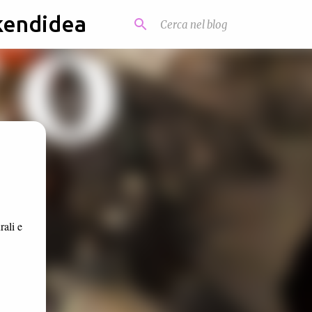
kendidea
rali e