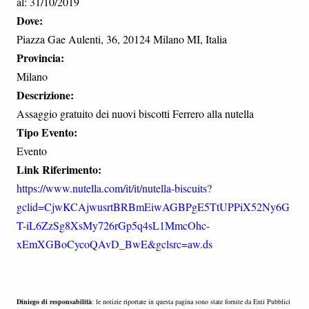
al: 31/10/2019
Dove:
Piazza Gae Aulenti, 36, 20124 Milano MI, Italia
Provincia:
Milano
Descrizione:
Assaggio gratuito dei nuovi biscotti Ferrero alla nutella
Tipo Evento:
Evento
Link Riferimento:
https://www.nutella.com/it/it/nutella-biscuits?
gclid=CjwKCAjwusrtBRBmEiwAGBPgE5TtUPPiX52Ny6G
T-iL6ZzSg8XsMy726rGp5q4sL1MmcOhc-
xEmXGBoCycoQAvD_BwE&gclsrc=aw.ds
Diniego di responsabilità
: le notizie riportate in questa pagina sono state fornite da Enti Pubblici